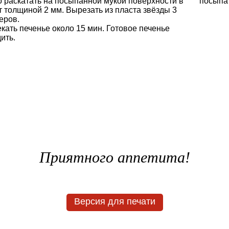
о раскатать на посыпанной мукой поверхности в
посыпат
т толщиной 2 мм. Вырезать из пласта звёзды 3
еров.
кать печенье около 15 мин. Готовое печенье
ить.
Приятного аппетита!
Версия для печати