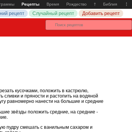
граммы
Рецепты
Время
Рождество
†
Библия
⋮
ний рецепт
Случайный рецепт
Добавить рецепт
резать кусочками, положить в кастрюлю,
ь сливки и пряности и растопить на водяной
угу равномерно нанести на большие и средние
шие звёзды положить средние, на средние -
кие.
ую пудру смешать с ванильным сахаром и