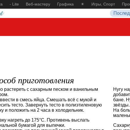
та
- Lite
Веб-мастеру
Графика
☀
Игры, Спорт
Про
Послед
особ приготовления
о растереть с сахарным песком и ванильным
Нугу на
ром.
добавит
 ввести в смесь яйца. Смешать всё с мукой и
бане. Н
сить тесто. Завернуть тесто в полиэтиленовую
звёзды.
ку и положить на 2 часа в холодильник.
На боль
малень
вку нагреть до 175°С. Противень выслать
иальной бумагой для выпечки.
Сахарн