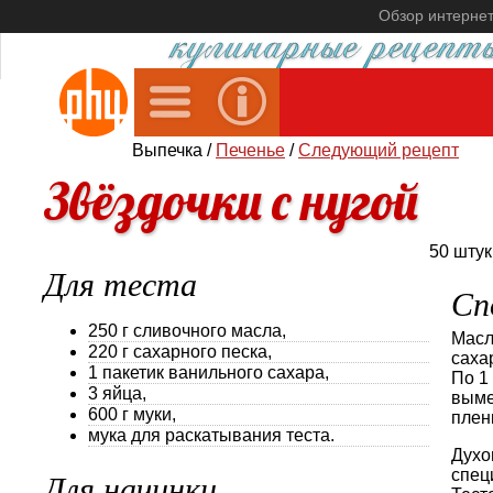
Обзор интерне
Выпечка /
Печенье
/
Следующий рецепт
Звёздочки с нугой
50 штук
Для теста
Сп
250 г сливочного масла,
Масл
220 г сахарного песка,
саха
1 пакетик ванильного сахара,
По 1
3 яйца,
выме
600 г муки,
плен
мука для раскатывания теста.
Духо
спец
Для начинки