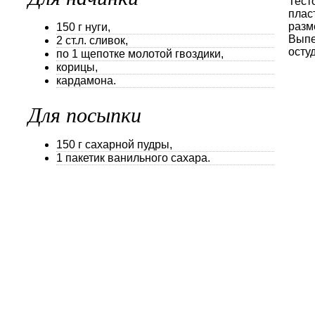
Тест
плас
разм
150 г нуги,
Выпе
2 ст.л. сливок,
остуд
по 1 щепотке молотой гвоздики,
корицы,
кардамона.
Для посыпки
150 г сахарной пудры,
1 пакетик ванильного сахара.