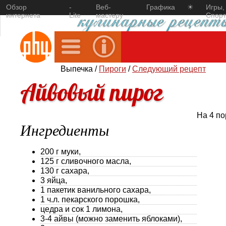
Обзор
-
Веб-
Графика
☀
Игры,
интернета
Lite
мастеру
Спорт
Выпечка /
Пироги
/
Следующий рецепт
Айвовый пирог
На 4 п
Ингредиенты
200 г муки,
125 г сливочного масла,
130 г сахара,
3 яйца,
1 пакетик ванильного сахара,
1 ч.л. пекарского порошка,
цедра и сок 1 лимона,
3-4 айвы (можно заменить яблоками),