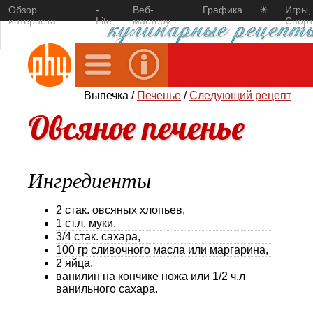
Обзор
-
Веб-
Графика
☀
Игры,
интернета
Lite
мастеру
Спорт
Выпечка /
Печенье
/
Следующий рецепт
Овсяное печенье
Ингредиенты
2 стак. овсяных хлопьев,
1 ст.л. муки,
3/4 стак. сахара,
100 гр сливочного масла или маргарина,
2 яйца,
ванилин на кончике ножа или 1/2 ч.л
ванильного сахара.