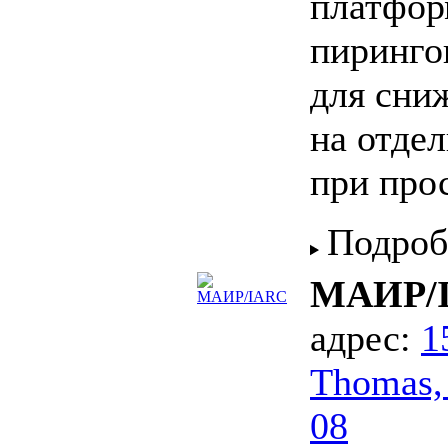
платфор
пиринго
для сни
на отде
при про
Подроб
МАИР/
адрес:
1
Thomas,
08