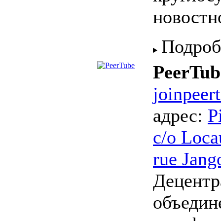
новостн
Подроб
PeerTub
joinpeer
адрес:
P
c/o Loca
rue Jang
Децентр
объедин