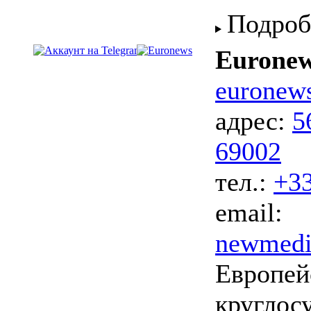
Подроб
Eurone
euronew
адрес:
5
69002
тел.:
+33
email:
newmedi
Европей
круглос