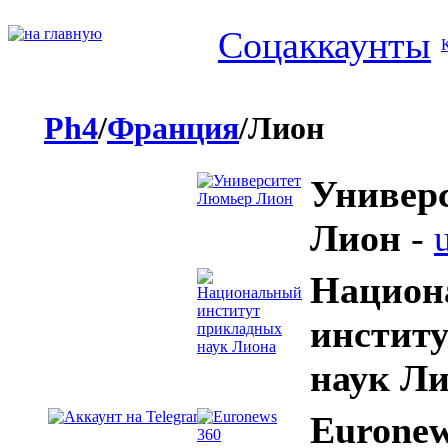
Соцаккаунты
Ph4
/
Франция
/Лион
Универ
Лион
-
Национ
инстит
наук Л
Euronew