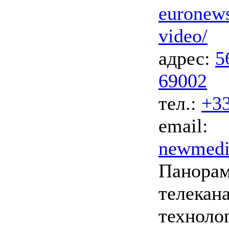
euronews
video/
адрес:
5
69002
тел.:
+33
email:
newmedi
Панорам
телекан
техноло