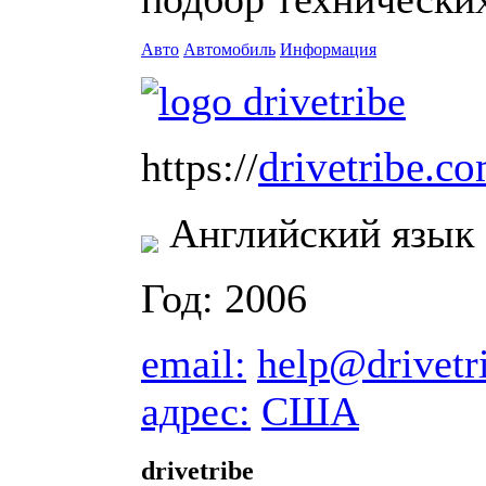
Авто
Автомобиль
Информация
drivetribe.c
https://
Английский язык
Год: 2006
email:
help@drivetr
адрес:
США
drivetribe