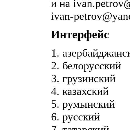
и на ivan.petrov
ivan-petrov@yand
Интерфейс
азербайджанс
белорусский
грузинский
казахский
румынский
русский
татарский