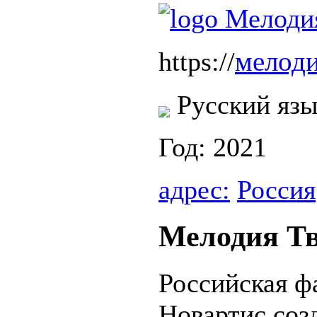
мелоди
https://
Русский яз
Год: 2021
адрес:
Россия
Мелодия Тв
Российская ф
Новартис соз