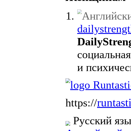
dailystreng
DailyStren
социальная
и психичес
runtast
https://
Русский яз