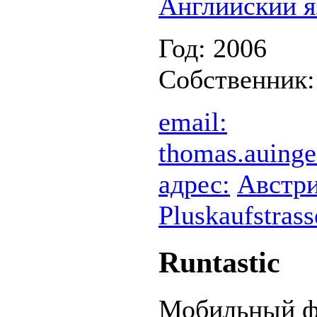
Английский 
Год: 2006
Собственник
email:
thomas.auinge
адрес:
Австр
Pluskaufstrass
Runtastic
Мобильный ф