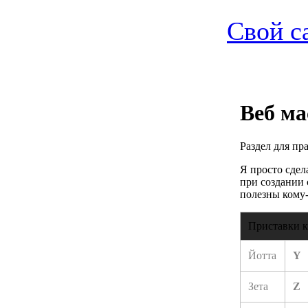
Свой с
Веб ма
Раздел для пр
Я просто сдел
при создании 
полезны кому-
Приставки к
Йотта
Y
Зета
Z