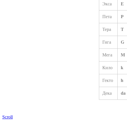
Экса
E
Пета
P
Тера
T
Гига
G
Мега
M
Кило
k
Гекто
h
Дека
da
Scroll