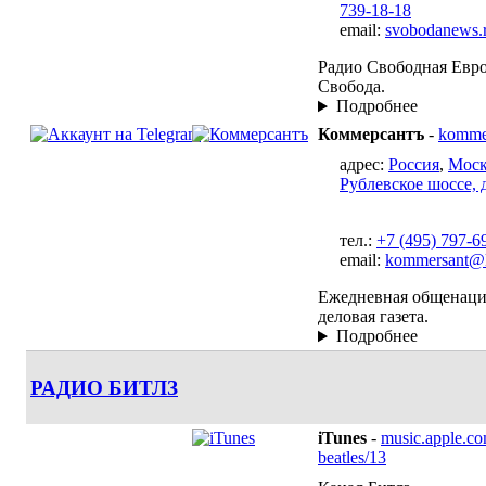
739-18-18
email:
svobodanews.
Радио Свободная Евр
Свобода.
Подробнее
Коммерсантъ
-
kommer
адрес:
Россия
,
Моск
Рублевское шоссе, д
тел.:
+7 (495) 797-6
email:
kommersant@k
Ежедневная общенаци
деловая газета.
Подробнее
РАДИО БИТЛЗ
iTunes
-
music.apple.com
beatles/13