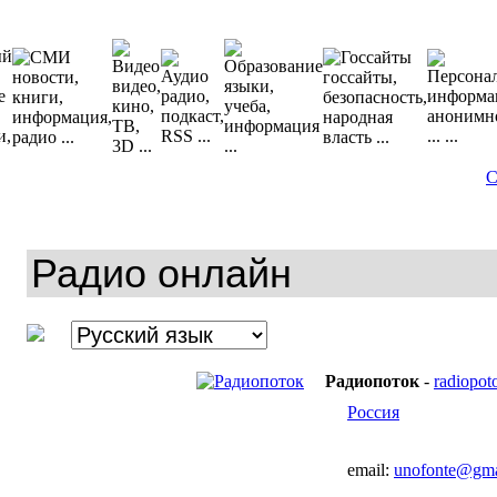
С
Радиопоток
-
radiopot
Россия
email:
unofonte@gma