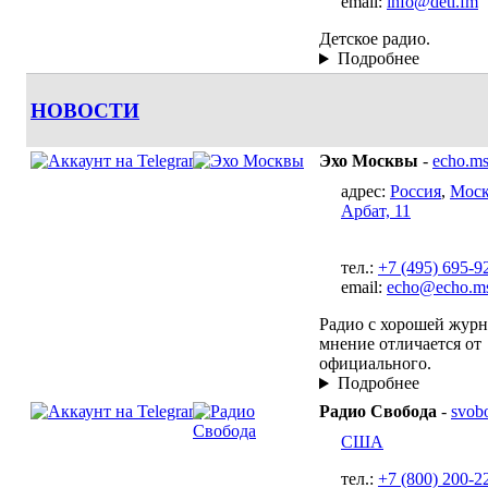
email:
info@deti.fm
Детское радио.
Подробнее
НОВОСТИ
Эхо Москвы
-
echo.ms
адрес:
Россия
,
Моск
Арбат, 11
тел.:
+7 (495) 695-9
email:
echo@echo.ms
Радио с хорошей журн
мнение отличается от
официального.
Подробнее
Радио Свобода
-
svob
США
тел.:
+7 (800) 200-22