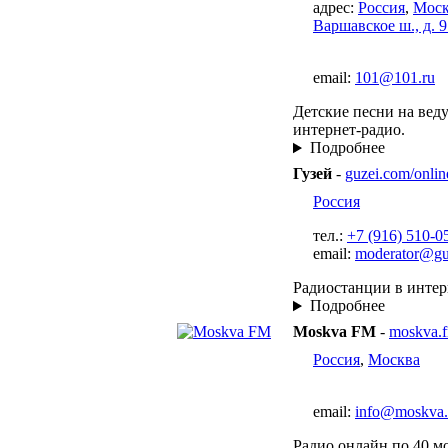
адрес:
Россия
,
Моск
Варшавское ш., д. 9
email:
101@101.ru
Детские песни на вед
интернет-радио.
Подробнее
Гузей
-
guzei.com/onlin
Россия
тел.:
+7 (916) 510-0
email:
moderator@gu
Радиостанции в интер
Подробнее
Moskva FM
-
moskva.
Россия
,
Москва
email:
info@moskva
Радио онлайн по 40 м