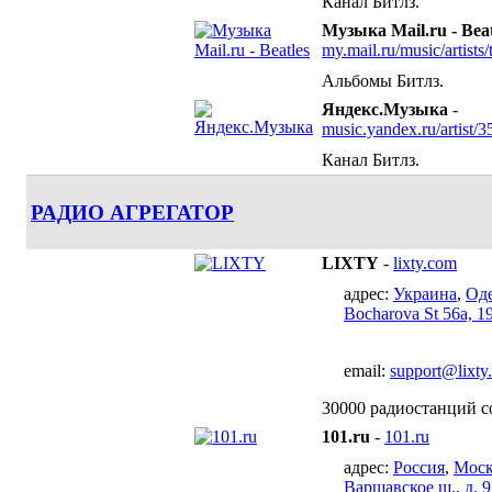
Канал Битлз.
Музыка Mail.ru - Beat
my.mail.ru/music/artists
Альбомы Битлз.
Яндекс.Музыка
-
music.yandex.ru/artist/3
Канал Битлз.
РАДИО АГРЕГАТОР
LIXTY
-
lixty.com
адрес:
Украина
,
Оде
Bocharova St 56a, 1
email:
support@lixty
30000 радиостанций со
101.ru
-
101.ru
адрес:
Россия
,
Моск
Варшавское ш., д. 9