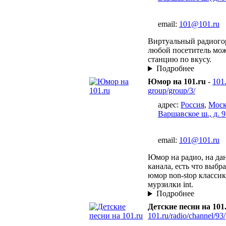
email:
101@101.ru
Виртуальный радиогор
любой посетитель мож
станцию по вкусу.
Подробнее
Юмор на 101.ru
-
101.
group/group/3/
адрес:
Россия
,
Моск
Варшавское ш., д. 9
email:
101@101.ru
Юмор на радио, на да
канала, есть что выбр
юмор non-stop класси
мурзилки int.
Подробнее
Детские песни на 101
101.ru/radio/channel/93/