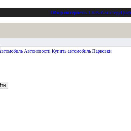
Обзор интернета
- Lite
Веб-мастеру
Граф
Автомобиль
Автоновости
Купить автомобиль
Парковки