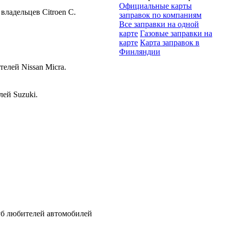
Официальные карты
владельцев Citroen C.
заправок по компаниям
Все заправки на одной
карте
Газовые заправки на
карте
Карта заправок в
Финляндии
елей Nissan Micra.
ей Suzuki.
б любителей автомобилей