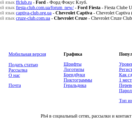
ffclub.ru
-
Ford
- Форд Фокус Клуб.
fiesta-club.com.ua/forum_new/
-
Ford Fiesta
- Fiesta Clube U
captiva-club.org.ua
-
Chevrolet Captiva
- Chevrolet Captiv
cruze-club.com.ua
-
Chevrolet Cruze
- Chevrolet Cruze Club
Мобильная версия
Графика
Попул
Шрифты
Урове
Подать статью
Логотипы
Регис
Рассылка
Брендбуки
Как сд
О нас
Пиктограммы
1 мест
Почта
Геральдика
Перев
Парол
Топ и
Ph4 в социальный сетях, рассылки и контакт