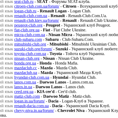
seat-club.ru
-
SEAT
- Форумы SEAT-клуба.
citroen-club.com.ua/forum/
-
Citroen
- Всеукраинский клуб 
logan-club.ru
-
Renault Logan
- Logan Club.
renault-club.com.ua
-
Renault
- Renault-Club.Com.Ua.
renault-club.kiev.ua/forum/
-
Renault
- Renault-Club Ukraine.
peugeot-club.org
-
Peugeot
- Украинский клуб Peugeot.
fiat-club.org.ua
-
Fiat
- Fiat Clube Ukraine.
micra-club.com.ua
-
Nissan Micra
- Украинский клуб любит
club-subaru.com
-
Subaru
- Club-Subaru.Com.
mitsubishi-club.org
-
Mitsubishi
- Mitsubishi Ukrainian Club.
suzuki-club.org/forum/
-
Suzuki
- Украинский клуб любител
toyota-club.com.ua
-
Toyota
- Тойота клуб Украина.
nissan-club.org
-
Nissan
- Nissan Club Ukraine.
honda.org.ua
-
Honda
- Honda Mafia.
mazdaclub.cc
-
Mazda
- Mazda Club.
mazdaclub.ua
-
Mazda
- Украинский Мазда Клуб.
hyundai-club.com.ua
-
Hyundai
- Hyundai Club.
lanos.com.ua
-
Daewoo Lanos
- Lanos.com.ua.
lanos.in.ua
-
Daewoo Lanos
- Lanos club.
ceed.org.ua
-
KIA cee'd
- Cee'd club.
matiz-club.com
-
Daewoo Matiz
- Matiz-club.
logan.in.ua/forum/
-
Dacia
- Logan-Клуб в Украине.
renault-dacia.com.ua
-
Dacia
- Украинский Dacia Клуб.
chevy-niva.in.ua/forum/
-
Chevrolet Niva
- Украинский Клу
ива.