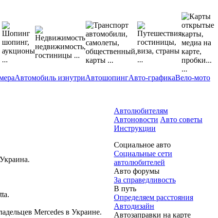
мера
Автомобиль изнутри
Автошопинг
Авто-графика
Вело-мото
Автолюбителям
Автоновости
Авто советы
Инструкции
Социальное авто
Социальные сети
Украина.
автолюбителей
Авто форумы
За справедливость
В путь
ta.
Определяем расстояния
Автодизайн
адельцев Mercedes в Украине.
Автозаправки на карте