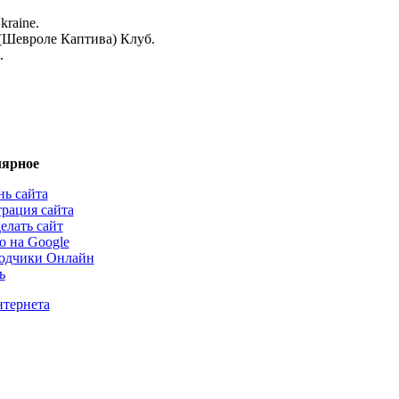
kraine.
a (Шевроле Каптива) Клуб.
.
ярное
нь сайта
трация сайта
елать сайт
о на Google
одчики Онлайн
ь
нтернета