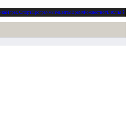
ика
Игры, Спорт
Программы
Рецепты
Время
Рождество
†
Библия
⋮