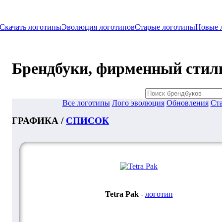
Скачать логотипы
Эволюция логотипов
Старые логотипы
Новые 
Брендбуки, фирменный стил
Все логотипы
Лого эволюция
Обновления
Ста
ГРАФИКА /
СПИСОК
Tetra Pak
-
логотип