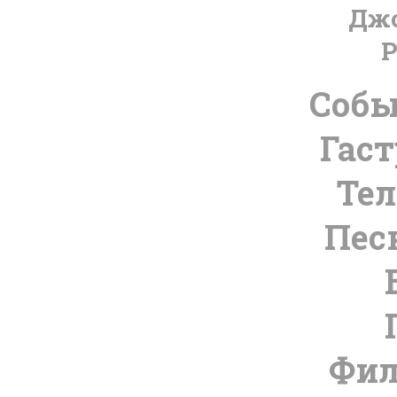
Дж
Р
Соб
Гас
Тел
Пес
Фи