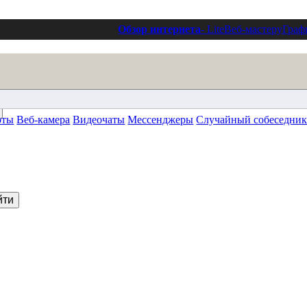
Обзор интернета
- Lite
Веб-мастеру
Граф
оты
Веб-камера
Видеочаты
Мессенджеры
Случайный собеседни