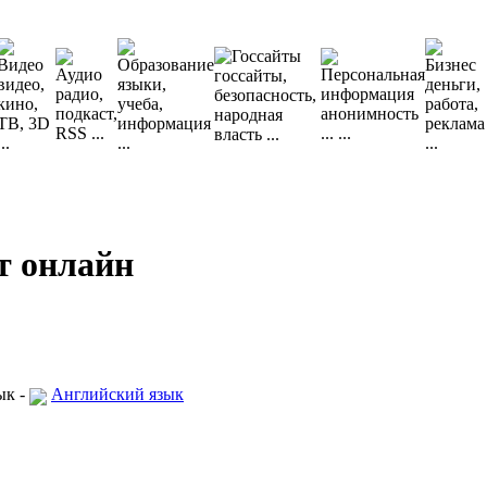
т онлайн
ык -
Английский язык