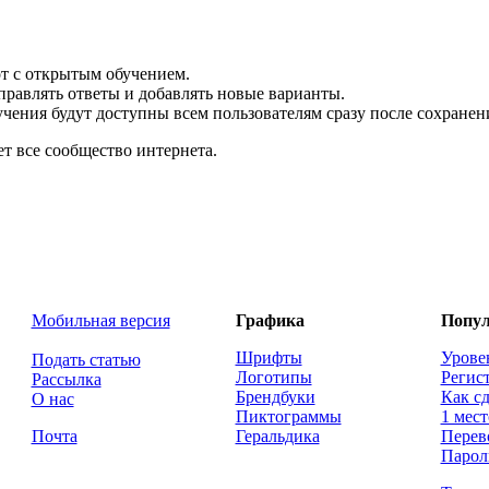
т с открытым обучением.
равлять ответы и добавлять новые варианты.
учения будут доступны всем пользователям сразу после сохранен
ет все сообщество интернета.
Мобильная версия
Графика
Попул
Шрифты
Урове
Подать статью
Логотипы
Регис
Рассылка
Брендбуки
Как сд
О нас
Пиктограммы
1 мест
Почта
Геральдика
Перев
Парол