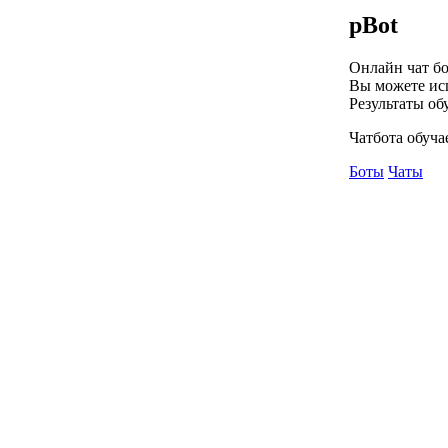
pBot
Онлайн чат бо
Вы можете исп
Результаты об
Чатбота обуча
Боты
Чаты