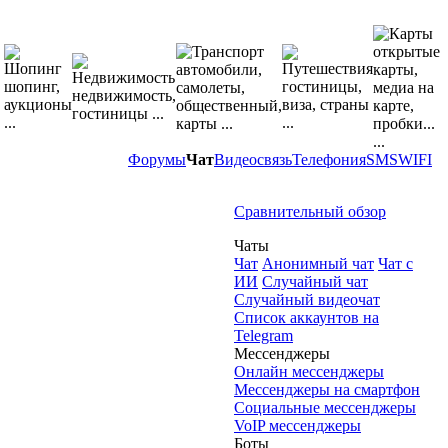
Форумы
Чат
Видеосвязь
Телефония
SMS
WIFI
Сравнительный обзор
Чаты
Чат
Анонимный чат
Чат с
ИИ
Случайный чат
Случайный видеочат
Список аккаунтов на
Telegram
Мессенджеры
Онлайн мессенджеры
Мессенджеры на смартфон
Социальные мессенджеры
VoIP мессенджеры
Боты