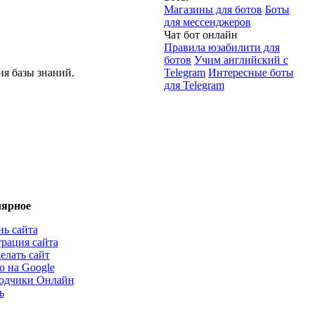
Магазины для ботов
Боты
для мессенджеров
Чат бот онлайн
Правила юзабилити для
ботов
Учим английский с
ия базы знаний.
Telegram
Интересные боты
для Telegram
ярное
нь сайта
трация сайта
елать сайт
о на Google
одчики Онлайн
ь