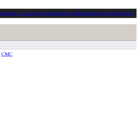
ика
Игры, Спорт
Программы
Рецепты
Время
Рождество
†
Библия
⋮
к
СМС