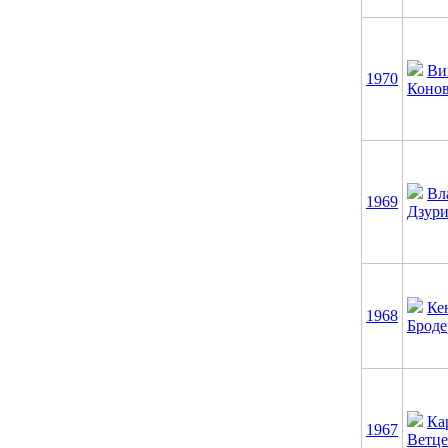
Ви
1970
Конов
Вл
1969
Дзури
Ке
1968
Броде
Ка
1967
Ветце