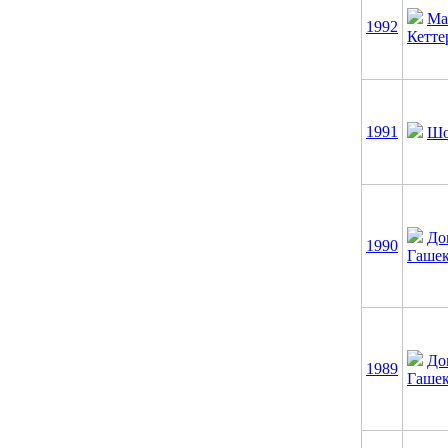
Ма
1992
Кетте
1991
Шо
До
1990
Гаше
До
1989
Гаше