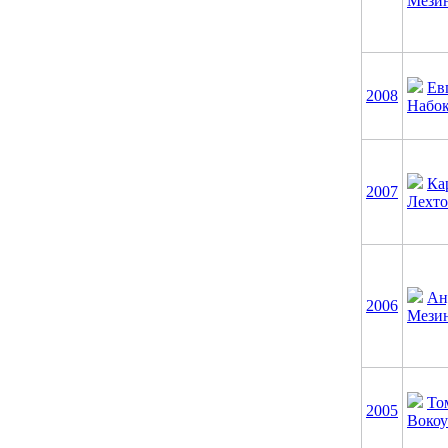
Мези
Ев
2008
Набо
Ка
2007
Лехт
Ан
2006
Мези
То
2005
Воко