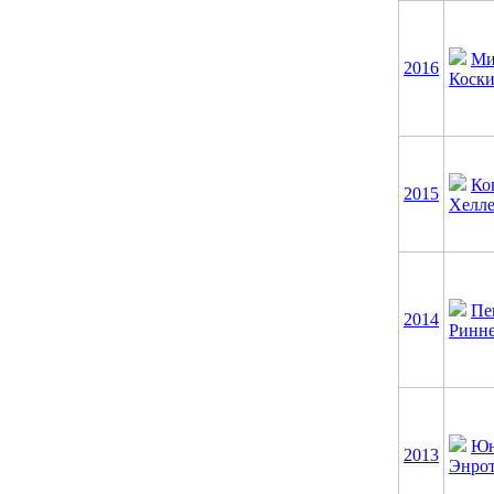
Ми
2016
Коск
Ко
2015
Хелл
Пе
2014
Ринн
Юн
2013
Энро