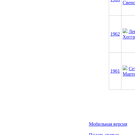
Свен
Ле
1962
Хеггр
Се
1961
Март
Мобильная версия
Подать статью