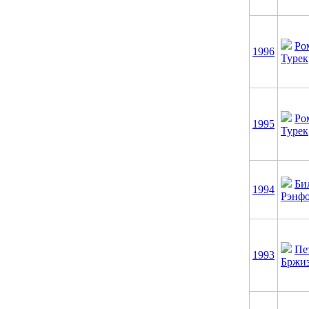
Ро
1996
Турек
Ро
1995
Турек
Би
1994
Рэнф
Пе
1993
Бржи