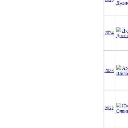
2025
Джен
Лу
2024
Доста
Ар
2023
Шило
Юх
2022
Олки