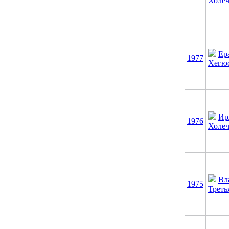
Холеч
Ер
1977
Хегю
Ир
1976
Холеч
Вл
1975
Треть