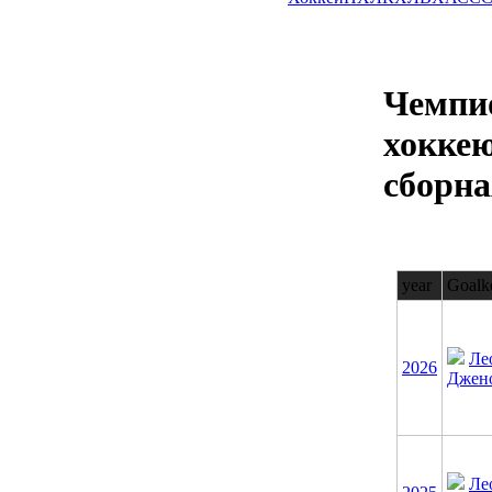
Чемпи
хокке
сборна
year
Goalk
Ле
2026
Джен
Ле