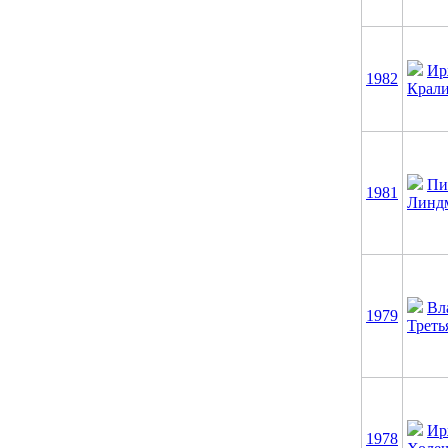
Ир
1982
Крал
Пи
1981
Линд
Вл
1979
Треть
Ир
1978