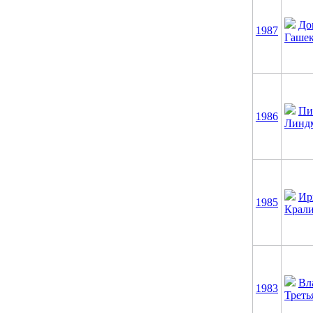
До
1987
Гаше
Пи
1986
Линд
Ир
1985
Крал
Вл
1983
Треть