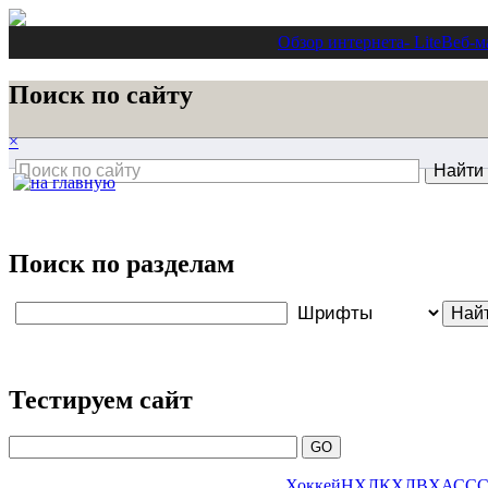
Обзор интернета
- Lite
Веб-м
Поиск по сайту
×
Поиск по разделам
Тестируем сайт
Хоккей
НХЛ
КХЛ
ВХА
ССС