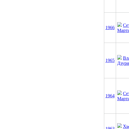
Се
1966
Март
Вл
1965
Дзури
Се
1964
Март
Хь
1963