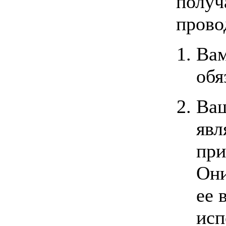
получ
прово
Вам
обя
Ваш
явл
при
Они
ее 
исп