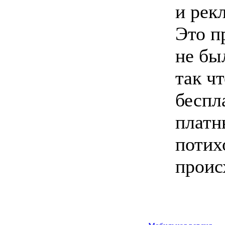
и рек
Это п
не бы
так ч
беспл
платн
потих
проис