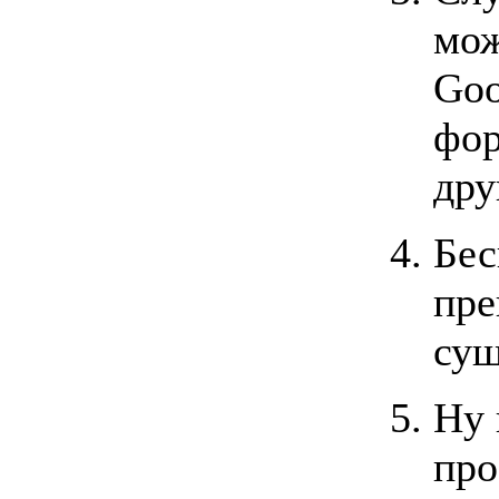
мож
Goo
фор
дру
Бес
пре
сущ
Ну 
про