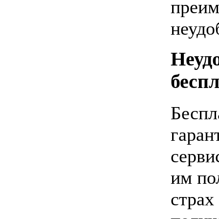
преим
неудо
Неуд
бесп
Беспл
гаран
серви
им по
страх