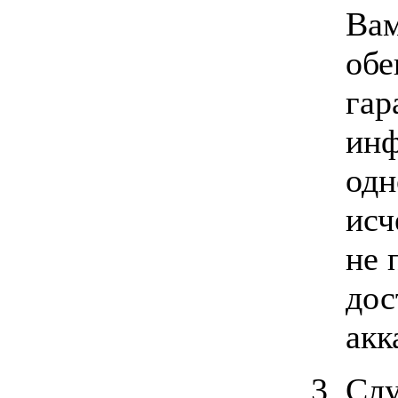
Вам
обе
гар
инф
одн
исч
не 
дос
акк
Сл