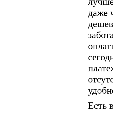
лучше
даже 
дешев
забот
оплат
сегод
плате
отсут
удобн
Есть 