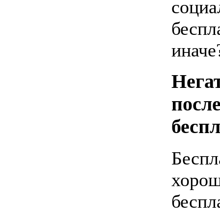
социал
беспл
иначе
Нега
посл
бесп
Беспл
хорош
беспл