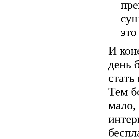
пре
сущ
это
И кон
день 
стать
Тем б
мало, 
интер
беспл