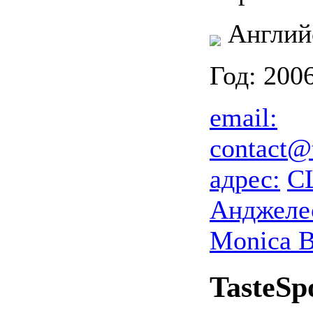
Англий
Год: 200
email:
contact@
адрес:
С
Анджеле
Monica B
TasteSp