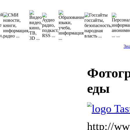
Зн
Фотог
еды
http://w