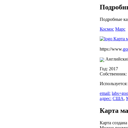
Подробн
Подробные ка
Космос
Марс
go
https://www.
Английски
Год: 2017
Собственник:
Используется
email:
labs+go
адрес:
США
,
Карта ма
Карта создана
Можно посмотр