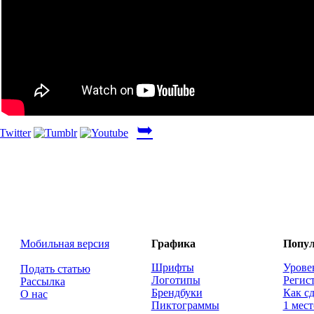
➥
Мобильная версия
Графика
Попул
Шрифты
Урове
Подать статью
Логотипы
Регис
Рассылка
Брендбуки
Как сд
О нас
Пиктограммы
1 мест