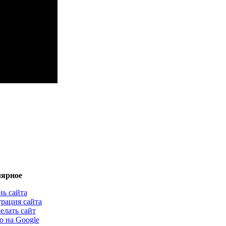
ярное
нь сайта
трация сайта
елать сайт
о на Google