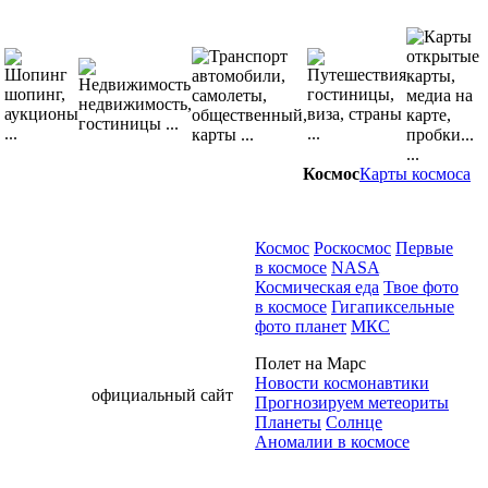
Космос
Карты космоса
Космос
Роскосмос
Первые
в космосе
NASA
Космическая еда
Твое фото
в космосе
Гигапиксельные
фото планет
МКС
Полет на Марс
Новости космонавтики
официальный сайт
Прогнозируем метеориты
Планеты
Солнце
Аномалии в космосе