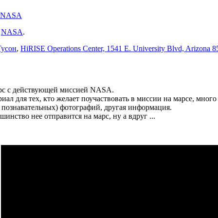
NASA
:
NASA
.
Тусон
,
HiRISE Operations Center, 1541 E. University Blvd, Arizona 
рс с действующей миссией NASA.
риал для тех, кто желает поучаствовать в миссии на марсе, мног
а познавательных) фотографий, другая информация.
шинство нее отправится на марс, ну а вдруг ...