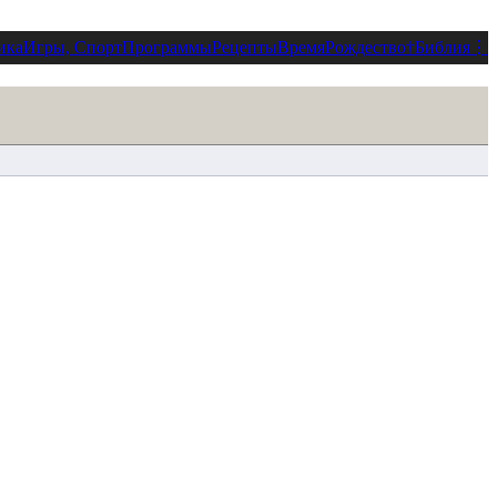
ика
Игры, Спорт
Программы
Рецепты
Время
Рождество
†
Библия
⋮