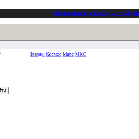
Обзор интернета
- Lite
Веб-мастеру
Граф
Звезды
Космос
Марс
МКС