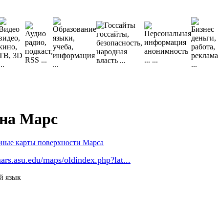
 на Марс
ars.asu.edu/maps/oldindex.php?lat...
й язык