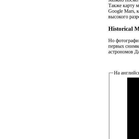
Также карту м
Google Mars, 
высокого разр
Historical 
Но фотографии
первых снимк
астрономов Дж
На английс