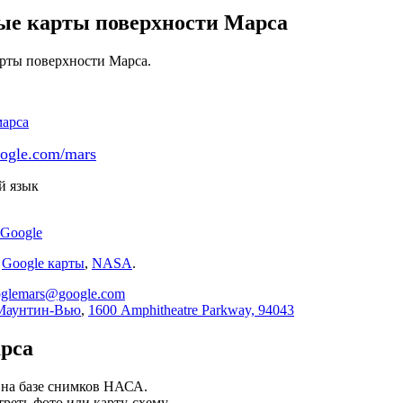
ые карты поверхности Марса
рты поверхности Марса.
ogle.com/mars
й язык
Google
:
Google карты
,
NASA
.
oglemars@google.com
Маунтин-Вью
,
1600 Amphitheatre Parkway, 94043
рса
 на базе снимков НАСА.
еть фото или карту-схему.