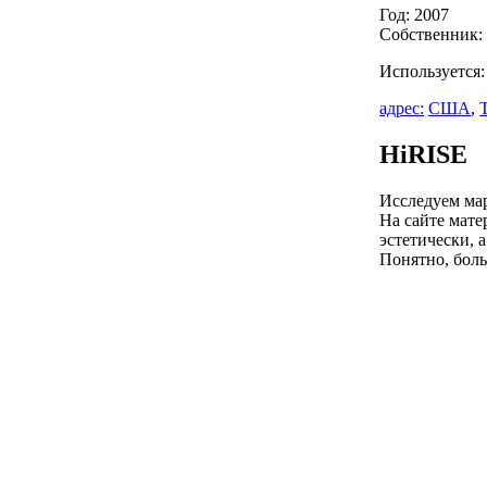
Год: 2007
Собственник:
Используется
адрес:
США
,
HiRISE
Исследуем ма
На сайте мате
эстетически, 
Понятно, боль