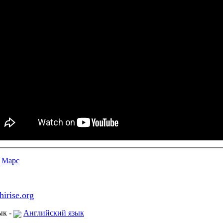
Марс
hirise.org
ык
-
Английский язык