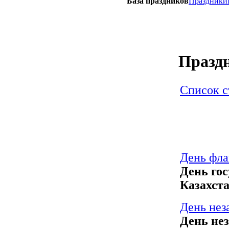
База праздников
Праздники
Празд
Список с
День фла
День го
Казахст
День нез
День не