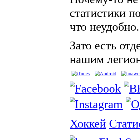
статистики п
что неудобно.
Зато есть отд
нашим легион
Хоккей
Стати