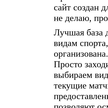
сайт создан д
не делаю, про
Лучшая база 
видам спорта
организована
Просто заходи
выбираем вид
текущие матч
предоставлен
позволяют ос