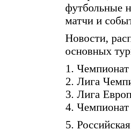
футбольные н
матчи и собы
Новости, рас
основных тур
Чемпионат
Лига Чемп
Лига Евро
Чемпионат
Российская