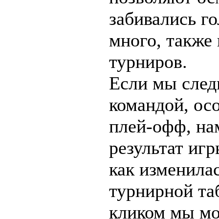
забивались г
много, также
турниров.
Если мы след
командой, ос
плей-офф, на
результат игр
как изменилас
турнирной та
кликом мы мо