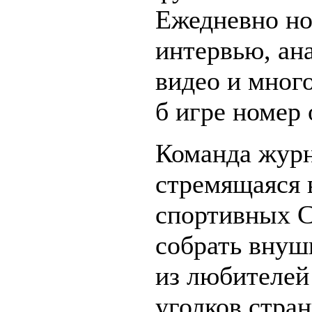
Ежедневно но
интервью, ана
видео и мног
б игре номер 
Команда журн
стремящаяся 
спортивных 
собрать внуш
из любителей
уголков стран