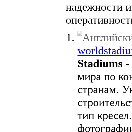
надежности 
оперативност
worldstadi
Stadiums
-
мира по ко
странам. У
строительс
тип кресел
фотографи