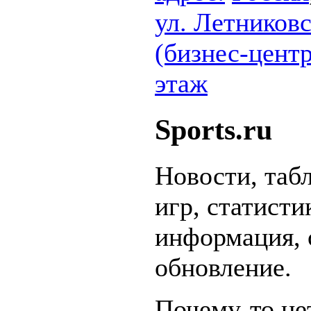
ул. Летниковск
(бизнес-центр
этаж
Sports.ru
Новости, таб
игр, статисти
информация, 
обновление.
Почему-то не