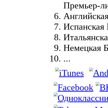
Премьер-л
Английская
Испанская
Итальянска
Немецкая 
...