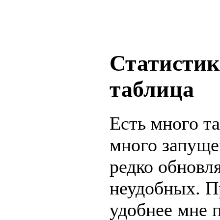
Статистик
таблица
Есть много та
много запуще
редко обновл
неудобных. П
удобнее мне 