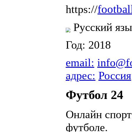
footbal
https://
Русский язы
Год: 2018
email:
info@fo
адрес:
Россия
Футбол 24
Онлайн спорт
футболе.