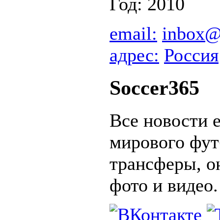
Год: 2010
email:
inbox@
адрес:
Россия
Soccer365
Все новости 
мирового фут
трансферы, он
фото и видео.