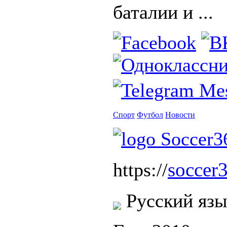
баталии и ...
Спорт
Футбол
Новости
soccer
https://
Русский язы