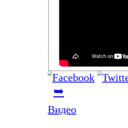
➥
Видео