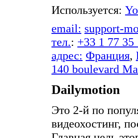
Используется:
Yo
email:
support-m
тел.
:
+33 1 77 35 
адрес:
Франция
,
140 boulevard Ma
Dailymotion
Это 2-й по попу
видеохостинг, по
Главная цель это