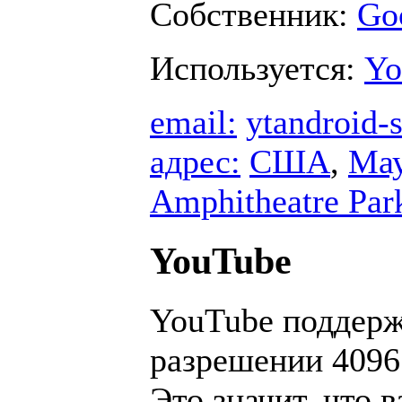
Собственник:
Go
Используется:
Yo
email:
ytandroid
адрес:
США
,
Ма
Amphitheatre Par
YouTube
YouTube поддерж
разрешении 4096
Это значит, что 