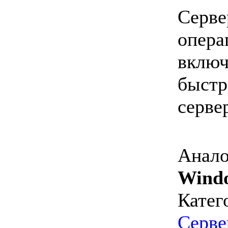
Серве
опера
включ
быстр
серве
Анало
Windo
Катег
Серве