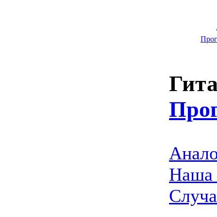
Прог
Гита
Про
Анало
Наша 
Случа