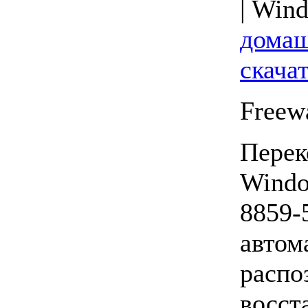
| Wind
домаш
скача
Freew
Перек
Windo
8859-
автом
распо
восст