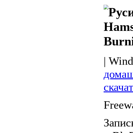
Hams
Burni
| Wind
домаш
скачат
Freew
Запис