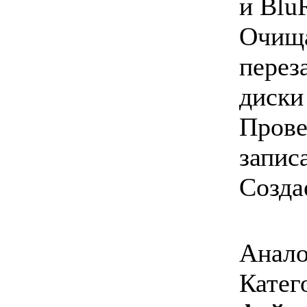
и Blu
Очищ
перез
диски
Прове
запис
Созда
Анало
Катег