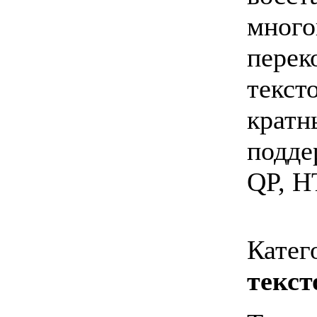
много
перек
текст
кратн
подде
QP, H
Катег
текст