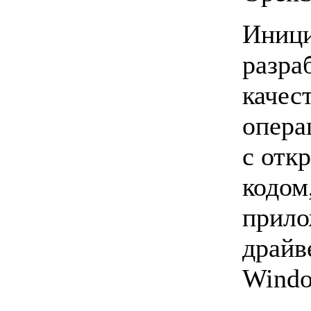
Иници
разра
качес
опера
с отк
кодом
прило
драйв
Windo