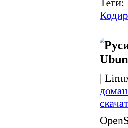
Теги:
Кодир
Ubun
| Linu
домаш
скача
OpenS