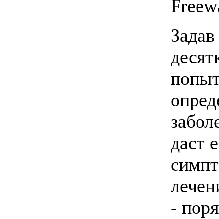
Freew
Задав
десят
попыт
опред
забол
даст 
симпт
лечен
- пор