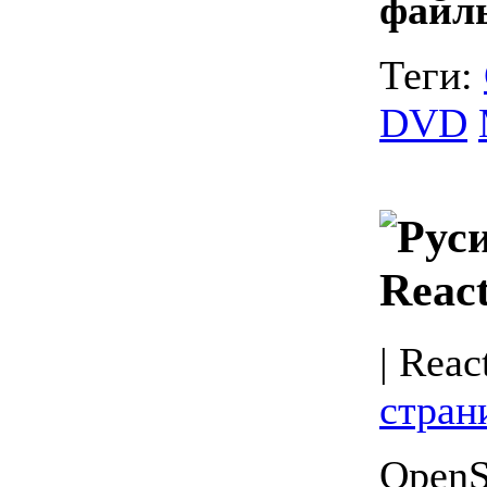
файл
Теги:
DVD
Reac
| Reac
стран
OpenS