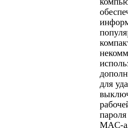
компью
обеспе
информ
популя
компак
некомм
исполь
дополн
для уд
выключ
рабоче
пароля
MAC-ад