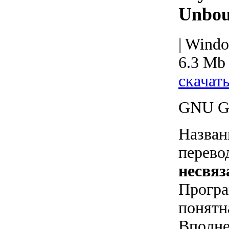
Unbou
| Wind
6.3 Mb
скачат
GNU G
Назван
перево
несвяз
Програ
понятн
Вполне