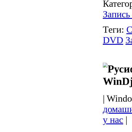
Катего
Запись
Теги:
DVD
З
WinD
| Windo
домашн
у нас
|