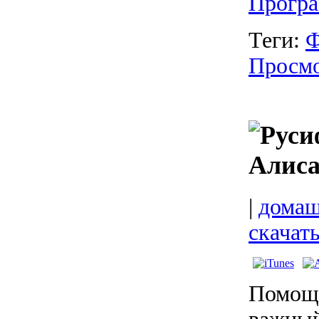
Програ
Теги:
Ф
Просм
Алис
|
домаш
скачат
Помощн