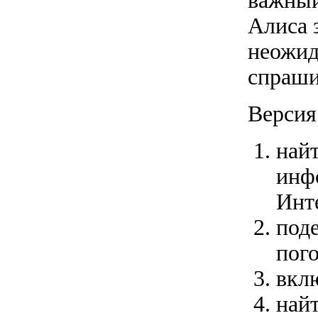
важный
Алиса 
неожид
спраши
Версия
най
инф
Инт
под
пого
вкл
найт