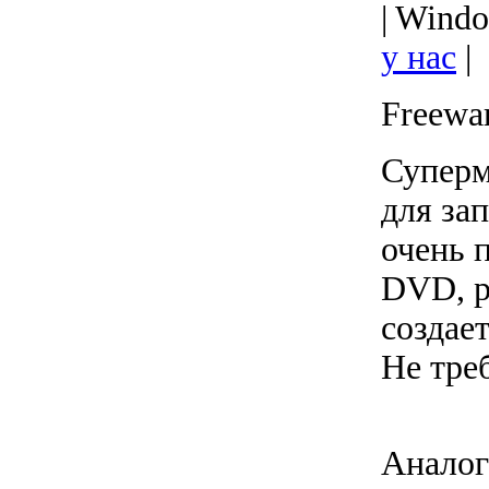
| Windo
у нас
|
Freewa
Суперм
для за
очень 
DVD, р
создае
Не тре
Аналог