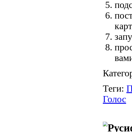
подс
пос
карт
запу
про
вами
Катего
Теги:
П
Голос