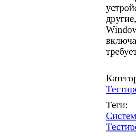
устрой
другие
Window
включа
требуе
Катего
Тестир
Теги:
Систем
Тестир