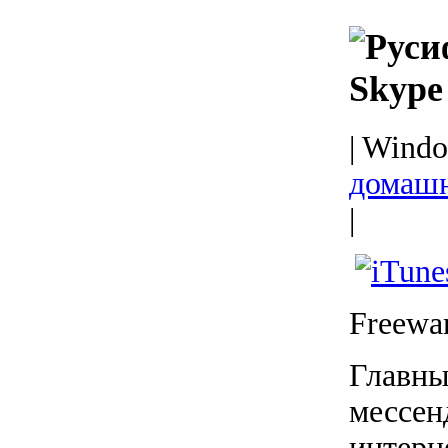
Skype
| Wind
домашн
|
Freewa
Главны
мессен
интерн