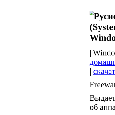
(Syste
Windo
| Windo
домашн
|
скачат
Freewa
Выдает
об апп