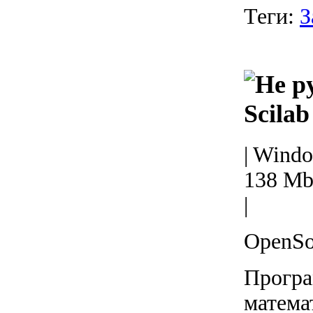
Теги:
З
Scilab
| Wind
138 Mb
|
OpenSo
Програ
матема