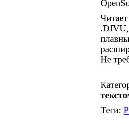
OpenSo
Читает
.DJVU,
плавны
расшир
Не тре
Катего
тексто
Теги:
Р