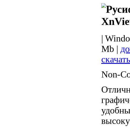
XnVi
| Windo
Mb |
до
скачат
Non-Co
Отлич
графич
удобны
высоку