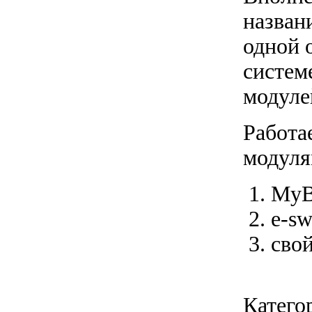
названи
одной 
систем
модуле
Работа
модуля
MyB
e-sw
свой
Катего