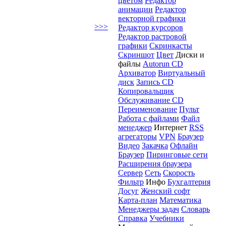
цветом
Редактор
анимации
Редактор
векторной графики
>>>
Редактор курсоров
Редактор растровой
графики
Скринкасты
Скриншот
Цвет
Диски и
файлы
Autorun CD
Архиватор
Виртуальный
диск
Запись CD
Копировальщик
Обслуживание CD
Переименование
Пульт
Работа с файлами
Файл
менеджер
Интернет
RSS
агрегаторы
VPN
Браузер
Видео
Закачка
Офлайн
Браузер
Пиринговые сети
Расширения браузера
Сервер
Сеть
Скорость
Фильтр
Инфо
Бухгалтерия
Досуг
Женский софт
Карта-план
Математика
Менеджеры задач
Словарь
Справка
Учебники