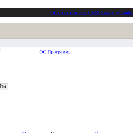
Обзор интернета
- Lite
Веб-мастеру
Графи
ОС
Программы