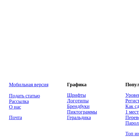
Мобильная версия
Графика
Попул
Шрифты
Урове
Подать статью
Логотипы
Регис
Рассылка
Брендбуки
Как сд
О нас
Пиктограммы
1 мест
Почта
Геральдика
Перев
Парол
Топ и