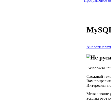
Программное о
MySQL
Аналоги плат
| Windows/Lin
Сложный текст
Вам понравитс
Интересная по
Меня вполне у
всплыл этот р