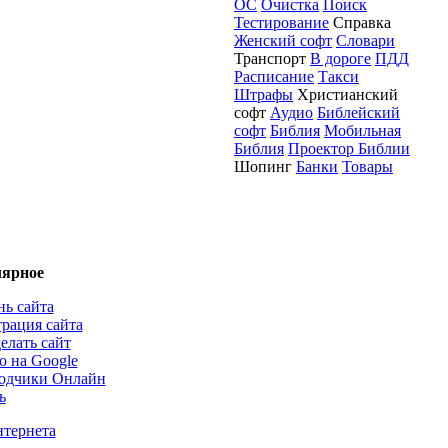
ОС
Очистка
Поиск
Тестирование
Справка
Женский софт
Словари
Транспорт
В дороге
ПДД
Расписание
Такси
Штрафы
Христианский
софт
Аудио
Библейский
софт
Библия
Мобильная
Библия
Проектор Библии
Шопинг
Банки
Товары
ярное
нь сайта
трация сайта
елать сайт
о на Google
одчики Онлайн
ь
нтернета