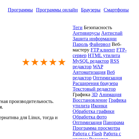
Программы
Программы онлайн
Браузеры
Смартфоны
Теги
Безопасность
Антивирусы
Антиспай
Защита информации
Пароль
Файервол
Веб-
мастеру
FTP клиент
FTP-
сервер
HTML утилита
★★★★★
MySQL редактор
RSS
редактор
WAP
Автоматизация
Веб
редактор
Оптимизация
Расширения браузера
Текстовый редактор
Графика
3D
Анимация
Восстановление
Графика
ная производительность.
утилита
Иконки
я.
Обработка графики
Обработка фото
рнатива для Linux, тогда и
Оптимизация
Панорама
Программа просмотра
Работа с Flash
Работа с