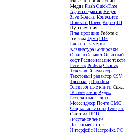
Магазин приложений
Медиа
Flash
QuickTime
Аудио редактор
Видео
Звук
Кодеки
Конвертер
Новости
Плеер
Радио
ТВ
Путешествия
Планировщик
Работа с
текстом
DjVu
PDF
Блокнот
Заметки
Клавиатура
Кодировки
Офисный пакет
Офисный
софт
Распознавание текста
Регистр
Рифмы
Сканер
Текстовый редактор
Текстовый редактор CSV
Тренажер
Шрифты
Электронные книги
Связь
IP-телефония
Аудио
Бесплатные звонки
Мессенджер
Почта
СМС
Социальные сети
Телефон
Система
HDD
Восстановление
Дефрагментатор
Интерфейс
Настройка PC