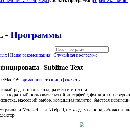
беспечение
Мессенджеры
Скачать программы
Горячие клавиши
 -
Программы
ных
|
Наша рекомендация
|
Случайная программа
Sublime Text
ux/Mac OS |
домашняя страница
|
скачать
|
овый редактор для кода, разметки и текста.
я аккуратный пользовательский интерфейс, функции и невероят
дсветка, массовый выбор, командная палитра, быстрая навигаци
страивали Notepad++ и Akelpad, но когда мне понадобилась альте
едактор.