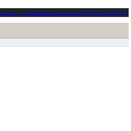
ка
Игры, Спорт
Программы
Рецепты
Время
Рождество
†
Библия
⋮