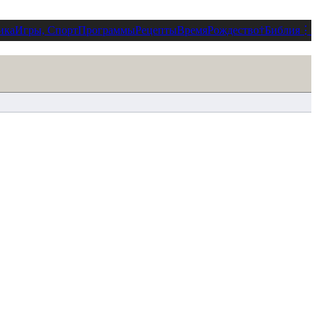
ика
Игры, Спорт
Программы
Рецепты
Время
Рождество
†
Библия
⋮