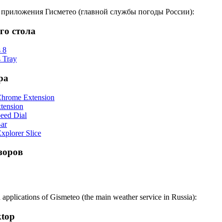
 приложения Гисметео (главной службы погоды России):
го стола
 8
 Tray
ра
hrome Extension
tension
eed Dial
Bar
Explorer Slice
зоров
 applications of Gismeteo (the main weather service in Russia):
ktop