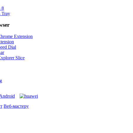
 8
 Tray
wser
hrome Extension
tension
eed Dial
Bar
Explorer Slice
g
йт
Веб-мастеру