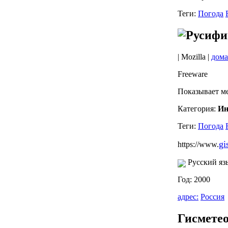
Теги:
Погода
| Mozilla |
дома
Freeware
Показывает м
Категория:
Ин
Теги:
Погода
gi
https://www.
Русский яз
Год: 2000
адрес:
Россия
Гисмете