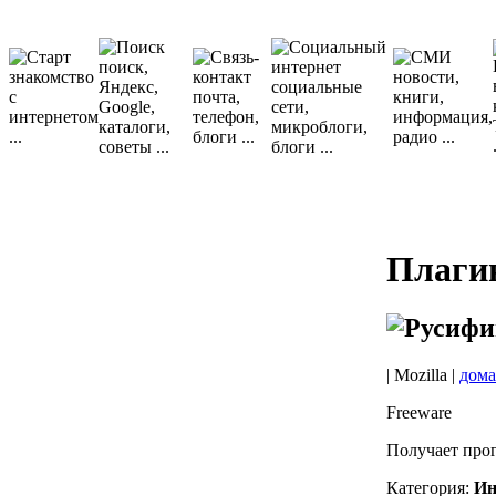
Плаги
| Mozilla |
дома
Freeware
Получает прог
Категория:
Ин