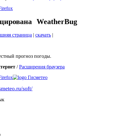
Firefox
WeatherBug
шняя страница
|
скачать
|
естный прогноз погоды.
тернет
/
Расширения браузера
Firefox
smeteo.ru/soft/
ык
о