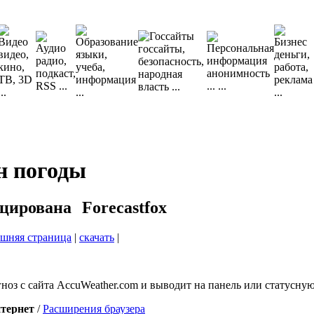
н погоды
Forecastfox
шняя страница
|
скачать
|
ноз с сайта AccuWeather.com и выводит на панель или статусную
тернет
/
Расширения браузера