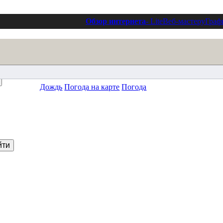
Обзор интернета
- Lite
Веб-мастеру
Граф
Дождь
Погода на карте
Погода