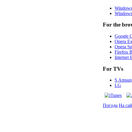
Windows
Windows
For the bro
Google C
Opera Ex
Opera Sp
Firefox 
Internet 
For TVs
S Amsun
LG
Погода
На са