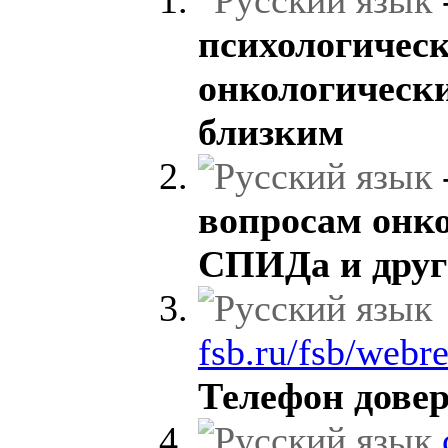
психологичес
онкологическ
близким
вопросам онк
СПИДа и друг
fsb.ru/fsb/webr
Телефон дове