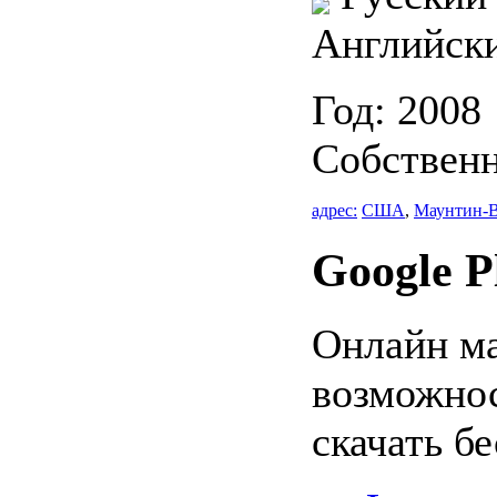
Английск
Год: 2008
Собствен
адрес:
США
,
Маунтин-
Google P
Онлайн м
возможнос
скачать б