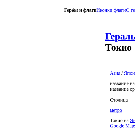
Гербы и флаги
Иконки флаги
O г
Герал
Токио
Азия
/
Япон
название н
название о
Столица
метро
Токио на
Ян
Google Map