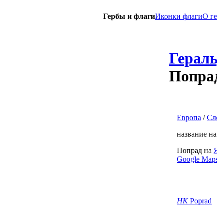
Гербы и флаги
Иконки флаги
O г
Герал
Попра
Европа
/
Сл
название н
Попрад на
Google Map
HK
Poprad