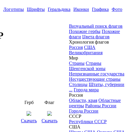
Логотипы
Шрифты
Геральдика
Иконки
Графика
Фото
Визуальный поиск флагов
Похожие гербы
Похожие
Р
флаги
Цвета флагов
Хронология флагов
Россия
США
Великобритания
Мир
Страны
Страны
Шенгенской зоны
Непризнанные государства
Несуществующие страны
Столицы
Штаты, губернии
...
Города мира
Россия
Области, края
Областные
Герб
Флаг
центры
Районы России
Города России
СССР
Скачать
Скачать
Республики СССР
США