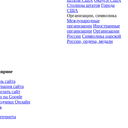
Штаты США
Округи США
Столицы штатов
Города
США
Организации, символика
Международные
организации
Иностранные
организации
Организации
России
Символика царской
России, ордена, медали
ярное
нь сайта
трация сайта
елать сайт
о на Google
одчики Онлайн
ь
нтернета