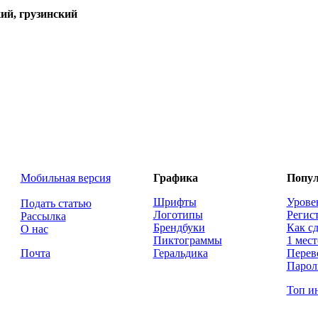
ий, грузинский
Мобильная версия
Графика
Попул
Шрифты
Урове
Подать статью
Логотипы
Регис
Рассылка
Брендбуки
Как сд
О нас
Пиктограммы
1 мест
Почта
Геральдика
Перев
Парол
Топ и