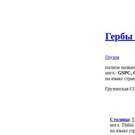
Гербы 
Грузия
полное назван
англ.:
GSPC, 
на языке стра
Грузинская С
Столица
:
Т
англ. Tbilisi
на языке с