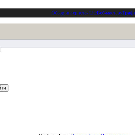
Обзор интернета
- Lite
Веб-мастеру
Граф