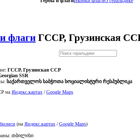
Гербы и флаги
Иконки флаги
O геральдике
и флаги
ГССР, Грузинская СС
ие:
ГССР, Грузинская ССР
Georgian SSR
ны:
საქართველოს საბჭოთა სოციალისტური რესპუბლიკა
СР на
Яндекс.картах
/
Google Maps
билиси
(на
Яндекс.картах
/
Google Maps
)
траны: თბილისი