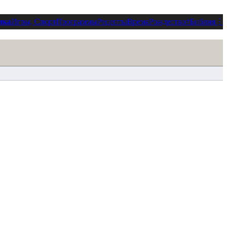
ика
Игры, Спорт
Программы
Рецепты
Время
Рождество
†
Библия
⋮