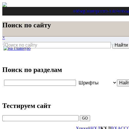
Обзор интернета
- Lite
Веб-м
Поиск по сайту
×
Поиск по разделам
Тестируем сайт
Хоккей
НХЛ
КХЛ
ВХА
СС