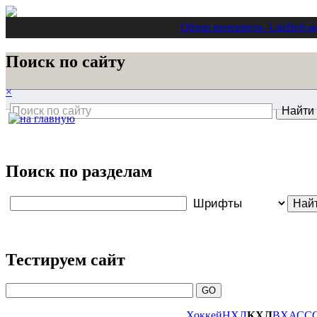
Обзор интернета
- Lite
Веб-м
Поиск по сайту
×
Поиск по разделам
Тестируем сайт
Хоккей
НХЛ
КХЛ
ВХА
СС