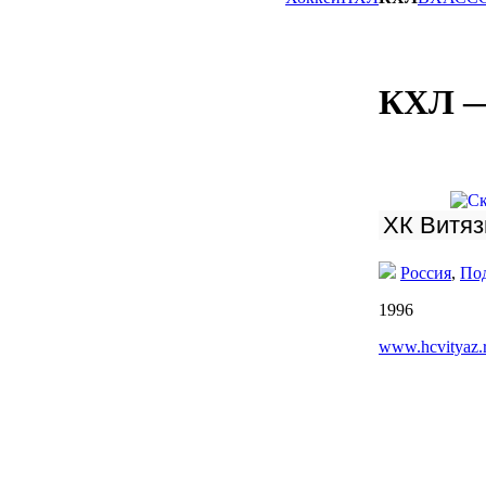
КХЛ 
Россия
,
По
1996
www.hcvityaz.r