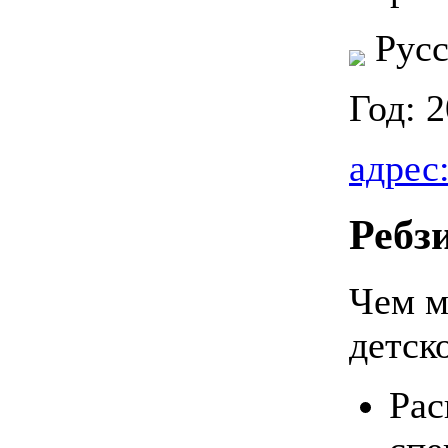
Русс
Год: 
адрес
Ребз
Чем м
детск
Рас