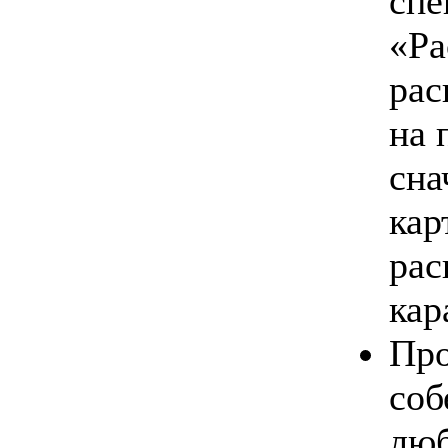
спе
«Ра
рас
на 
сна
кар
рас
кар
Про
соб
люб