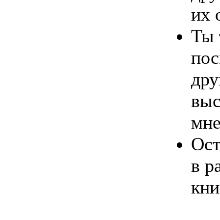
их 
Ты 
пос
дру
выс
мне
Ост
в р
кни