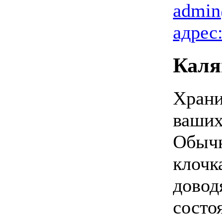
admin
адрес
Каля
Храни
ваших
Обычн
клочк
довод
состо