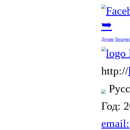
➥
Детям
Творче
http://
Русс
Год: 
email: