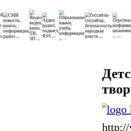
Детс
твор
http: