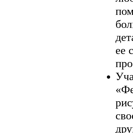
пом
бол
дет
ее 
про
Уча
«Фе
рис
сво
дру