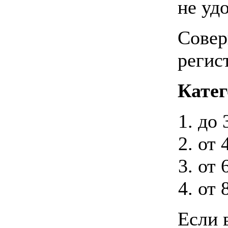
не уд
Совер
регис
Катег
до 
от 
от 
от 
Если 