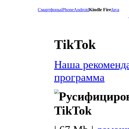
Смартфоны
iPhone
Android
Kindle Fire
Java
TikTok
Наша рекоменд
программа
TikTok