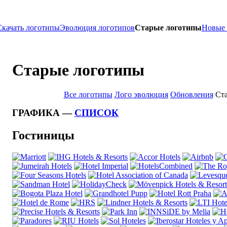
Скачать логотипы
Эволюция логотипов
Старые логотипы
Новые
Старые логотипы
Все логотипы
Лого эволюция
Обновления
Ста
ГРАФИКА —
СПИСОК
Гостиницы