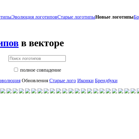
отипы
Эволюция логотипов
Старые логотипы
Новые логотипы
Бр
ипов
в векторе
полное совпадение
 эволюция
Обновления
Старые лого
Иконки
Брендбуки