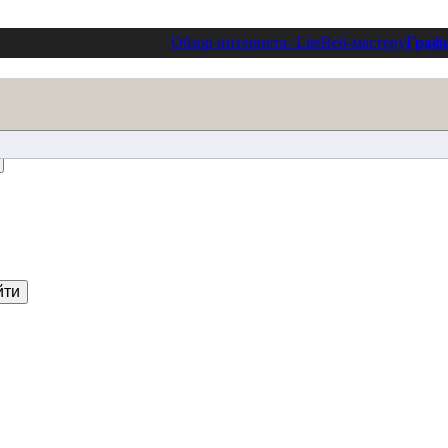
Обзор интернета
- Lite
Веб-мастеру
Граф