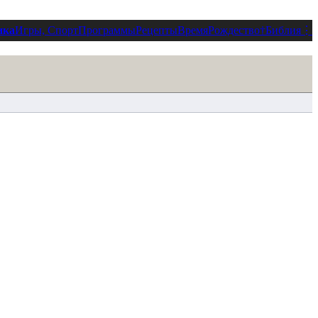
ика
Игры, Спорт
Программы
Рецепты
Время
Рождество
†
Библия
⋮