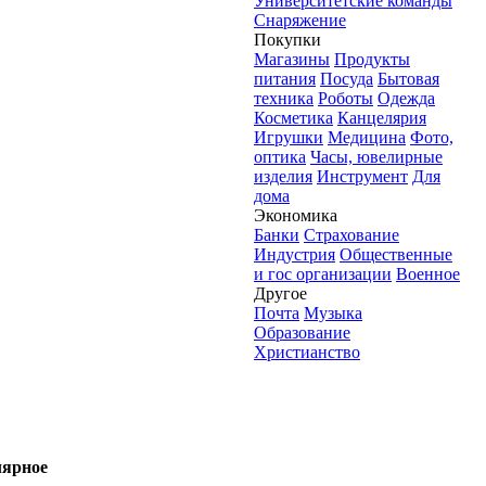
Университетские команды
Снаряжение
Покупки
Магазины
Продукты
питания
Посуда
Бытовая
техника
Роботы
Одежда
Косметика
Канцелярия
Игрушки
Медицина
Фото,
оптика
Часы, ювелирные
изделия
Инструмент
Для
дома
Экономика
Банки
Страхование
Индустрия
Общественные
и гос организации
Военное
Другое
Почта
Музыка
Образование
Христианство
ярное