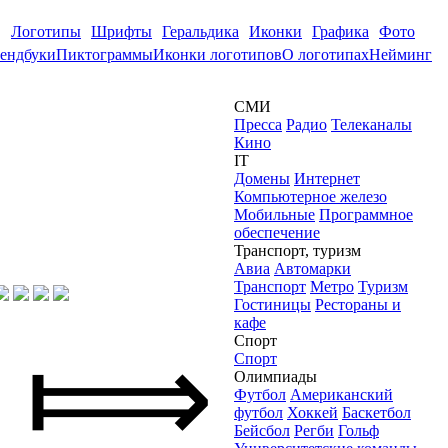
Логотипы
Шрифты
Геральдика
Иконки
Графика
Фото
ендбуки
Пиктограммы
Иконки логотипов
О логотипах
Нейминг
СМИ
Пресса
Радио
Телеканалы
Кино
IT
Домены
Интернет
Компьютерное железо
Мобильные
Программное
обеспечение
Транспорт, туризм
Авиа
Автомарки
Транспорт
Метро
Туризм
Гостиницы
Рестораны и
кафе
⟾
Спорт
Спорт
Олимпиады
Футбол
Американский
футбол
Хоккей
Баскетбол
Бейсбол
Регби
Гольф