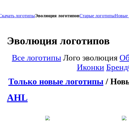
Скачать логотипы
Эволюция логотипов
Старые логотипы
Новые
Эволюция логотипов
Все логотипы
Лого эволюция
Об
Иконки
Бренд
Только новые логотипы
/ Нов
AHL