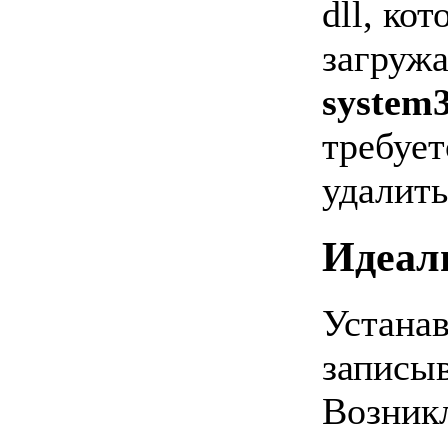
dll, ко
загружа
system
требует
удалить
Идеал
Устанав
записыв
Возник