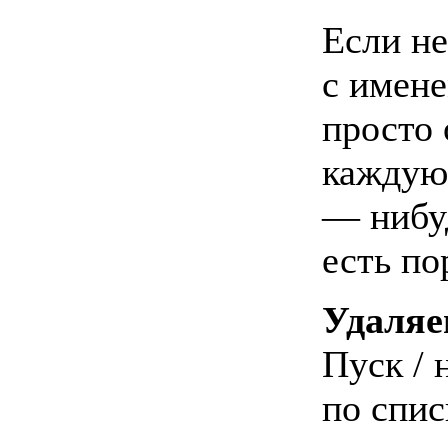
Если н
с имене
просто
каждую 
— нибуд
есть п
Удаляе
Пуск / 
по спис