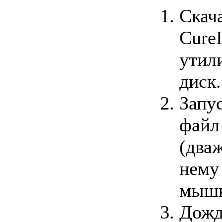
Скач
CureI
утил
диск.
Запу
файл
(два
нему
мышк
Дожд