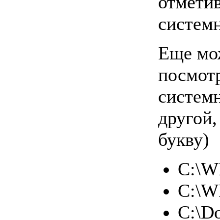
отметив
системн
Еще мо
посмотр
системн
другой,
букву)
C:\W
C:\W
C:\D