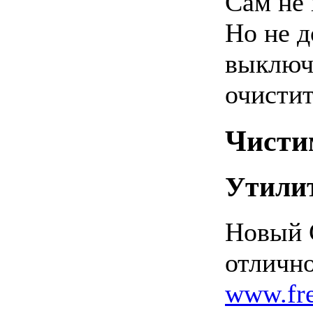
Сам не 
Но не д
выключ
очистит
Чисти
Утили
Новый C
отлично
www.fre