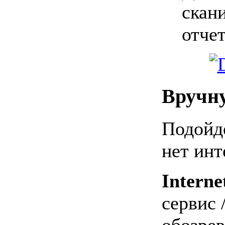
скан
отчет
Вручн
Подойде
нет инт
Interne
сервис 
обозрев