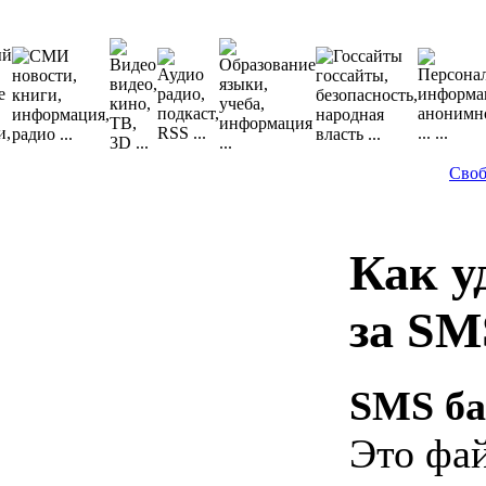
Своб
Как у
за SM
SMS ба
Это фа