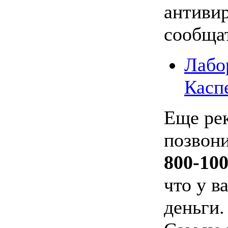
антивир
сообщат
Лабо
Касп
Еще ре
позвон
800-100
что у в
деньги.