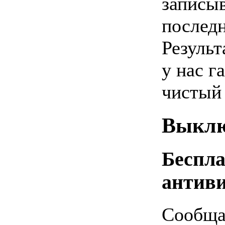
записыв
последн
Результ
у нас г
чистый 
Выклю
Беспл
антиви
Сообща