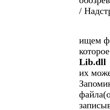
/ Надст
ищем ф
которое
Lib.dll
их може
Запоми
файла(о
записы