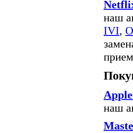
Netfli
наш а
IVI
,
O
замен
прием
Поку
Apple
наш а
Mast