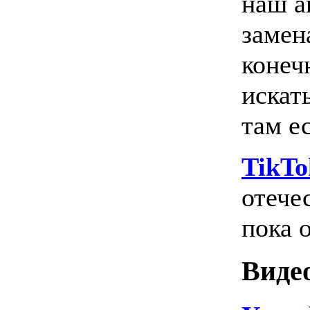
наш а
замена
конеч
искат
там ес
TikTo
отече
пока 
Виде