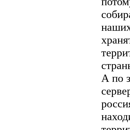
потом
собир
наших
храня
терри
стран
А по 
серве
росси
наход
терри