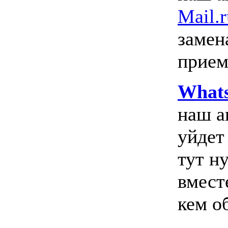
Mail.r
замен
прием
What
наш а
уйдет
тут н
вмест
кем о