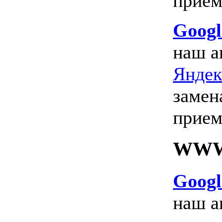
прием
Googl
наш а
Яндек
замен
прием
WW
Googl
наш а