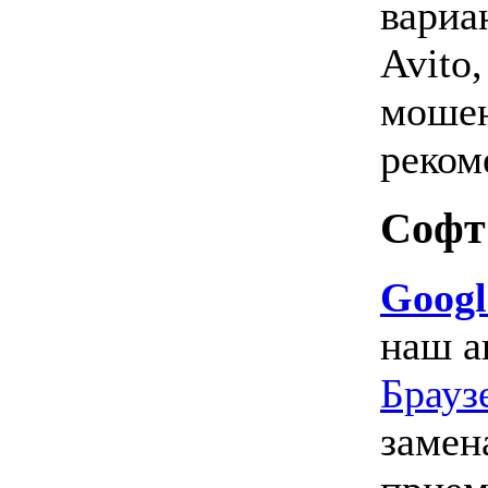
вариа
Avito
мошен
реком
Софт
Googl
наш а
Брауз
замен