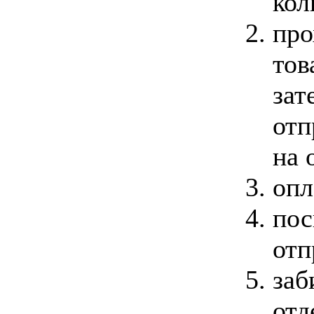
кол
про
тов
зат
отп
на 
опл
пос
отп
заб
отд