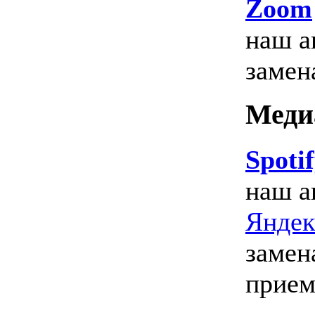
Zoom
наш а
замен
Меди
Spotif
наш а
Яндек
замен
прием