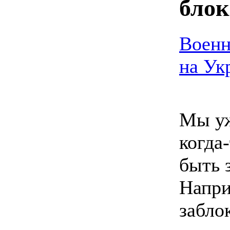
блок
Военн
на Ук
Мы уж
когда
быть 
Напри
забло