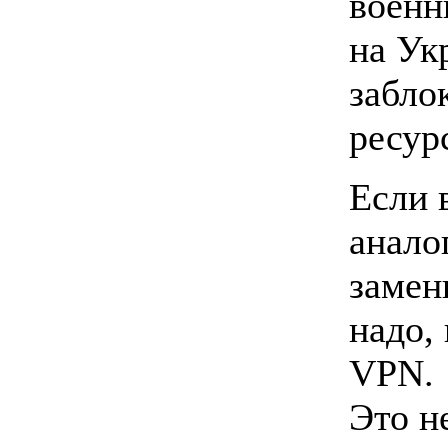
военн
на Ук
забло
ресур
Если 
анало
замен
надо,
VPN.
Это н