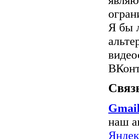
являю
огран
Я бы 
альте
видео
ВКонт
Связ
Gmai
наш а
Яндек