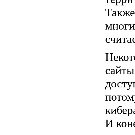
Также
многи
счита
Некот
сайты
досту
потом
кибер
И кон