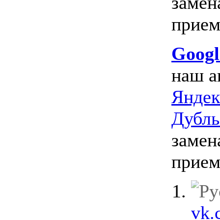
замен
прием
Googl
наш а
Яндек
Дубл
замен
прием
vk.