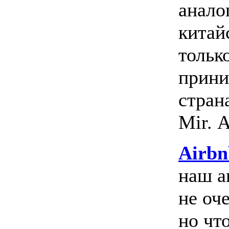
анало
китай
только
прини
страна
Mir. 
Airbn
наш а
не оч
но что