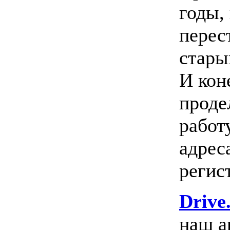
годы,
перес
стары
И кон
проде
работ
адреса
регис
Drive
наш а