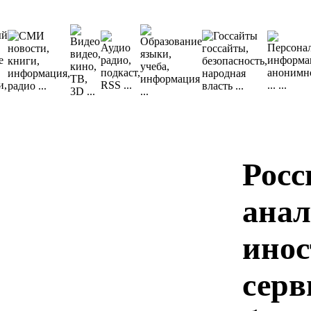
Росс
анал
ино
серв