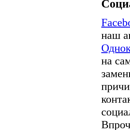
Соци
Faceb
наш а
Однок
на са
замен
причи
конта
социа
Впроч