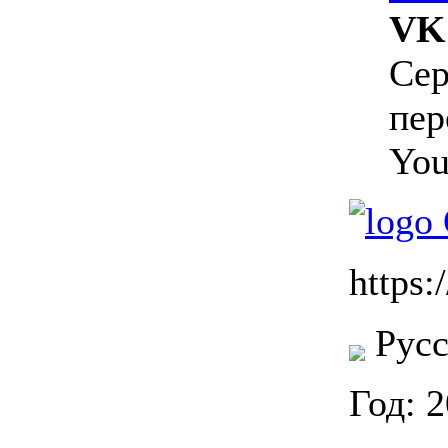
VK 
Сер
пер
You
https:/
Русс
Год: 