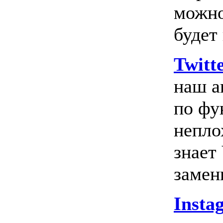
можно
будет
Twitt
наш а
по фу
непло
знает
замен
Insta