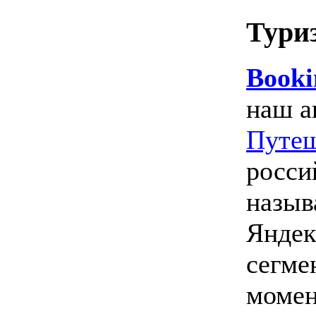
Тури
Booki
наш а
Путеш
росси
назыв
Яндек
сегме
момен