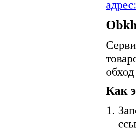
адрес
Obkh
Cерви
товар
обход
Как э
Зап
ссы