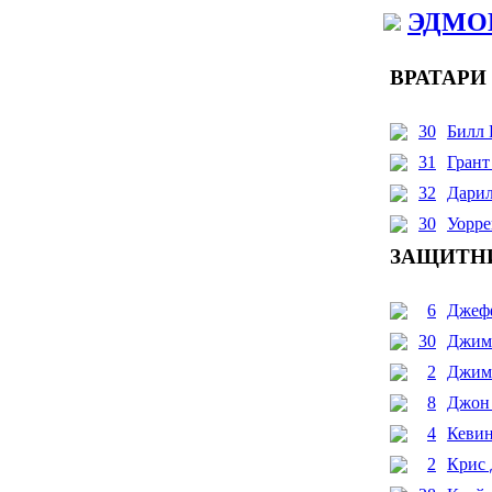
ЭДМО
ВРАТАРИ
30
Билл 
31
Гран
32
Дарил
30
Уорре
ЗАЩИТН
6
Джеф
30
Джим
2
Джим
8
Джон
4
Кевин
2
Крис