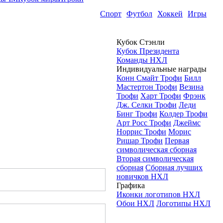
Спорт
Футбол
Хоккей
Игры
Кубок Стэнли
Кубок Президента
Команды НХЛ
Индивидуальные награды
Конн Смайт Трофи
Билл
Мастертон Трофи
Везина
Трофи
Харт Трофи
Фрэнк
Дж. Селки Трофи
Леди
Бинг Трофи
Колдер Трофи
Арт Росс Трофи
Джеймс
Норрис Трофи
Морис
Ришар Трофи
Первая
символическая сборная
Вторая символическая
сборная
Сборная лучших
новичков НХЛ
Графика
Иконки логотипов НХЛ
Обои НХЛ
Логотипы НХЛ