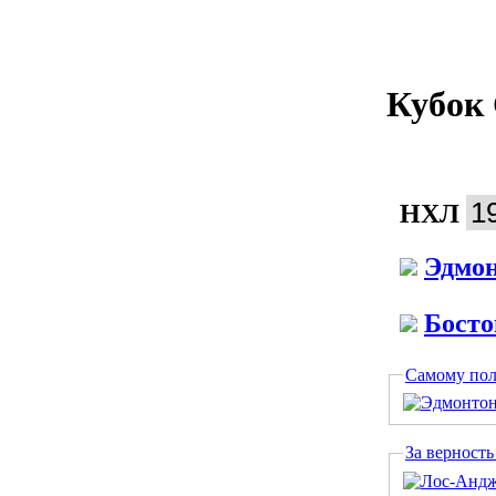
Кубок 
НХЛ
Эдмон
Босто
Самому пол
За верность