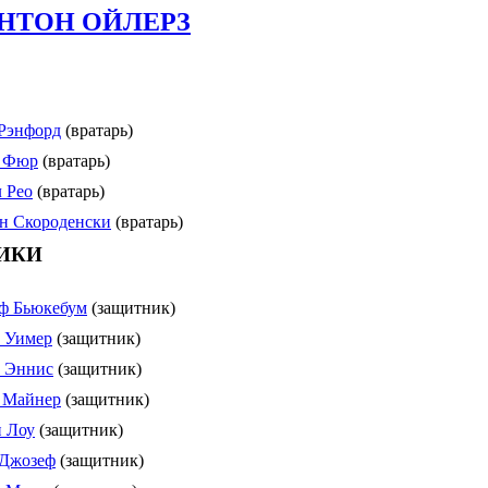
НТОН ОЙЛЕРЗ
Рэнфорд
(вратарь)
т Фюр
(вратарь)
 Рео
(вратарь)
н Скороденски
(вратарь)
ИКИ
ф Бьюкебум
(защитник)
 Уимер
(защитник)
 Эннис
(защитник)
 Майнер
(защитник)
 Лоу
(защитник)
 Джозеф
(защитник)