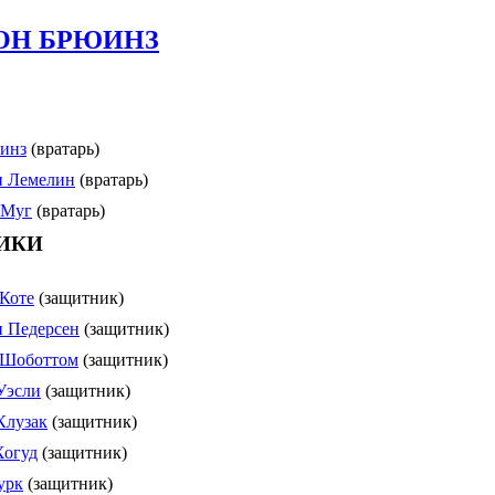
ОН БРЮИНЗ
инз
(вратарь)
и Лемелин
(вратарь)
 Муг
(вратарь)
ИКИ
Коте
(защитник)
 Педерсен
(защитник)
 Шоботтом
(защитник)
Уэсли
(защитник)
Клузак
(защитник)
Хогуд
(защитник)
урк
(защитник)