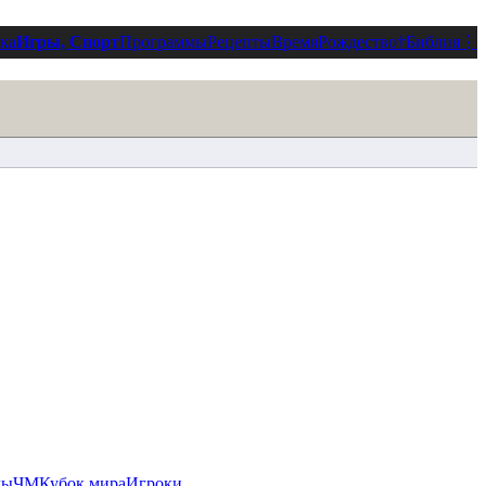
ка
Игры, Спорт
Программы
Рецепты
Время
Рождество
†
Библия
⋮
ды
ЧМ
Кубок мира
Игроки