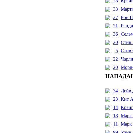
28
Крэй
33
Март
27
Рон 
21
Рэнди
36
Сельм
20
Стив 
5
Стив
22
Чарли
20
Мори
НАПАДА
34
Дейв
23
Кит 
14
Крэй
18
Марк
11
Марк 
99
Уэйн 