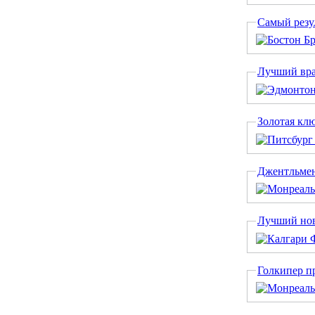
Самый резу
Лучший вра
Золотая кл
Джентльмен
Лучший нов
Голкипер п