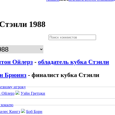
Стэнли 1988
тон Ойлерз
-
обладатель кубка Стэнли
н Брюинз
-
финалист кубка Стэнли
езному игроку
Уэйн Гретцки
 хоккею
Боб Борн