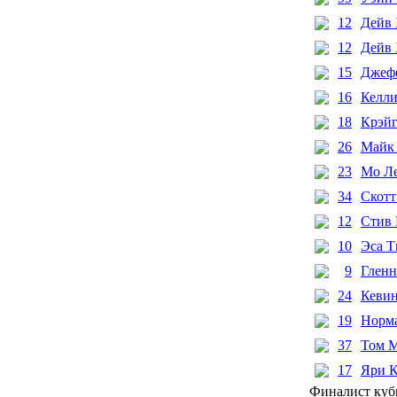
12
Дейв
12
Дейв 
15
Джеф
16
Келли
18
Крэй
26
Майк
23
Мо Л
34
Скотт
12
Стив 
10
Эса Т
9
Гленн
24
Кевин
19
Норм
37
Том 
17
Яри 
Финалист куб