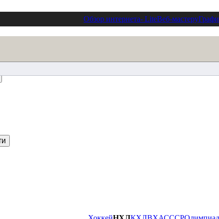
Обзор интернета
- Lite
Веб-мастеру
Графи
Хоккей
НХЛ
КХЛ
ВХА
СССР
Олимпиа