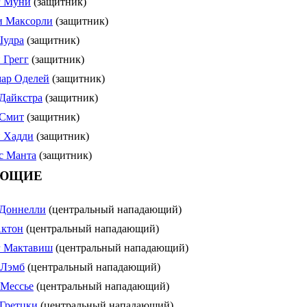
г Муни
(защитник)
и Максорли
(защитник)
Шудра
(защитник)
 Грегг
(защитник)
ар Оделей
(защитник)
Дайкстра
(защитник)
 Смит
(защитник)
 Хадди
(защитник)
с Манта
(защитник)
ЮЩИЕ
 Доннелли
(центральный нападающий)
Актон
(центральный нападающий)
г Мактавиш
(центральный нападающий)
 Лэмб
(центральный нападающий)
Мессье
(центральный нападающий)
Гретцки
(центральный нападающий)