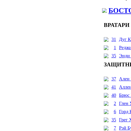
БОСТ
ВРАТАРИ
31
Дуг К
1
Редж
35
Энди
ЗАЩИТН
37
Ален 
41
Аллен
40
Брюс
2
Глен 
6
Горд 
35
Грег 
7
Рэй Б