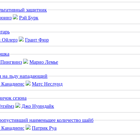
льтативный защитник
Рэй Бурк
тарь
Грант Фюр
юшка
Марио Лемье
 на льду нападающий
Матс Неслунд
ичок сезона
Джо Нуиндайк
ропустивший наименьшее количество шайб
Патрик Руа