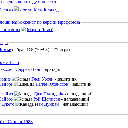
партнёров на льду и вне его
Лэнни МакДональд
ющийся хоккеист по версии Профсоюза
Марио Лемьё
рофи
Лемье
набрал 168 (70+98) в 77 играх
okie Team
Даррен Панг
-
вратарь
Глен Уэсли
-
защитник
Калле Юханссон
-
защитник
Джо Нуиндайк
-
нападающий
Рэй Шеппард
-
нападающий
Иэн Дункан
-
нападающий
бка Стэнли 1988