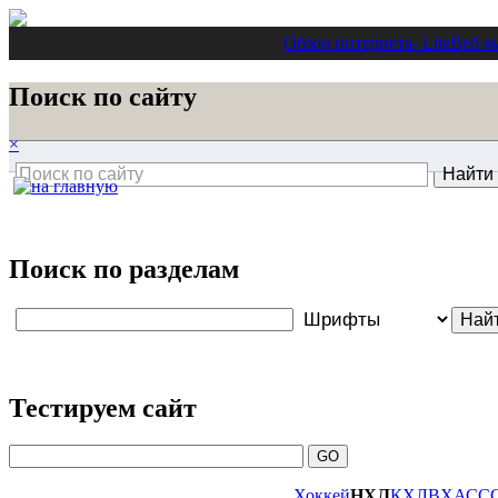
Обзор интернета
- Lite
Веб-м
Поиск по сайту
×
Поиск по разделам
Тестируем сайт
Хоккей
НХЛ
КХЛ
ВХА
СС