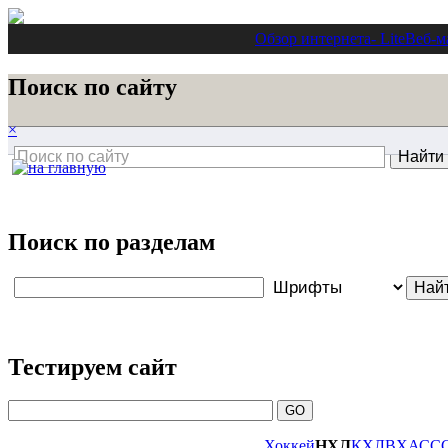
Обзор интернета
- Lite
Веб-м
Поиск по сайту
×
Поиск по разделам
Тестируем сайт
Хоккей
НХЛ
КХЛ
ВХА
СС