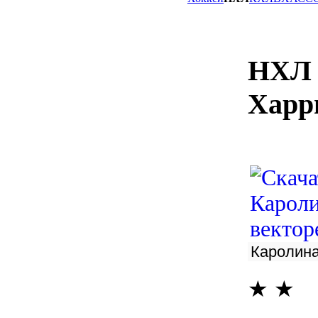
НХЛ 
Харр
★
★