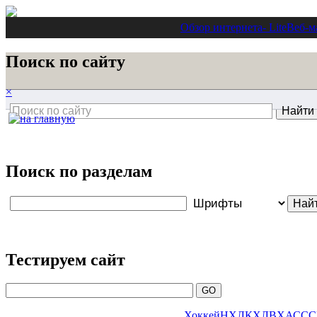
Обзор интернета
- Lite
Веб-м
Поиск по сайту
×
Поиск по разделам
Тестируем сайт
Хоккей
НХЛ
КХЛ
ВХА
ССС