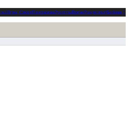
ика
Игры, Спорт
Программы
Рецепты
Время
Рождество
†
Библия
⋮