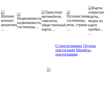
О пиктограммах
Группы
пиктограмм
Шрифты-
пиктограммы