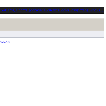
ика
Игры, Спорт
Программы
Рецепты
Время
Рождество
†
Библия
⋮
елодии