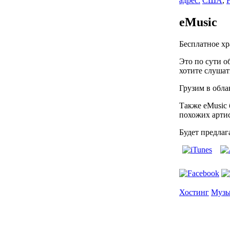
адрес:
США
,
eMusic
Бесплатное хр
Это по сути о
хотите слушат
Грузим в обла
Также eMusic 
похожих артис
Будет предлаг
Хостинг
Музы