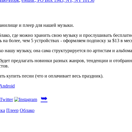
Нью-Йорк
,
eMusic, PO Box 1945, NY, NY 10156
анилище и плеер для нашей музыки.
блако, где можно хранить свою музыку и прослушивать бесплатн
ь на более, чем 5 устройствах - оформляем подписку за $13 в мес
ко нашу музыку, она сама структурируется по артистам и альбом
будет предлагать новинки разных жанров, тенденции и отобран
тов.
ать купить песни (что и оплачивает весь праздник).
➥
ка
Плеер
Облако