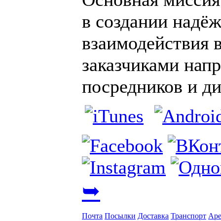
в создании надё
взаимодействия в
заказчиками нап
посредников и ди
➥
Почта
Посылки
Доставка
Транспорт
Аре