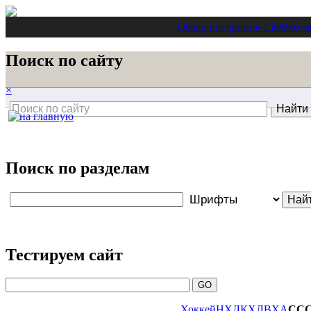
Обзор интернета
- Lite
Веб-м
Поиск по сайту
×
Поиск по разделам
Тестируем сайт
Хоккей
НХЛ
КХЛ
ВХА
СС