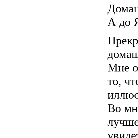
Домаш
А до 
Прекр
домаш
Мне о
то, ч
иллюс
Во мн
лучше
увиде