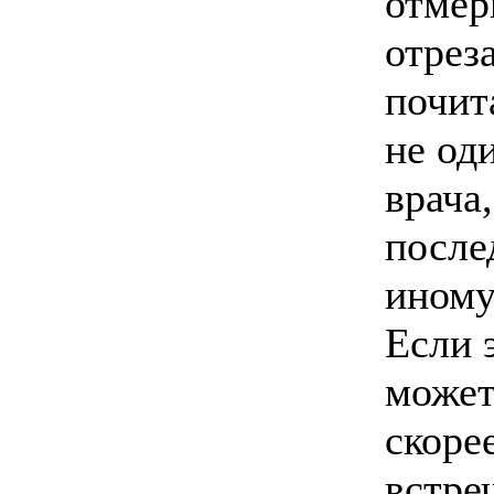
отмер
отреза
почит
не од
врача,
после
иному
Если 
может
скоре
встре