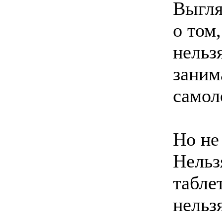
Выгля
о том,
нельз
заним
самол
Но не
Нельз
табле
нельз