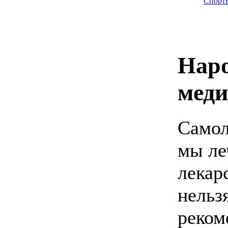
Спорт
Нар
мед
Самол
мы ле
лекар
нельз
реком