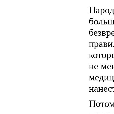
Народ
больш
безвр
прави
котор
не ме
медиц
нанес
Потом