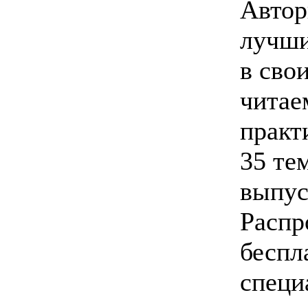
Автор
лучши
в сво
читае
практ
35 те
выпус
Распр
беспл
специ