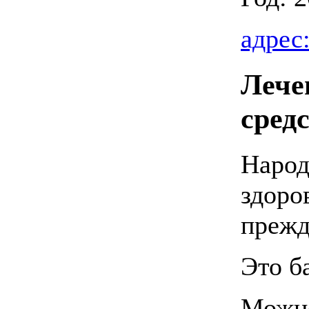
адрес
Лече
сред
Народ
здоро
прежд
Это ба
Можно