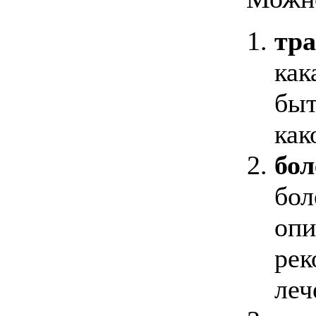
тр
как
быт
как
бо
бол
опи
рек
леч