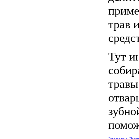
приме
трав 
средс
Тут и
собир
травы
отвар
зубно
помож