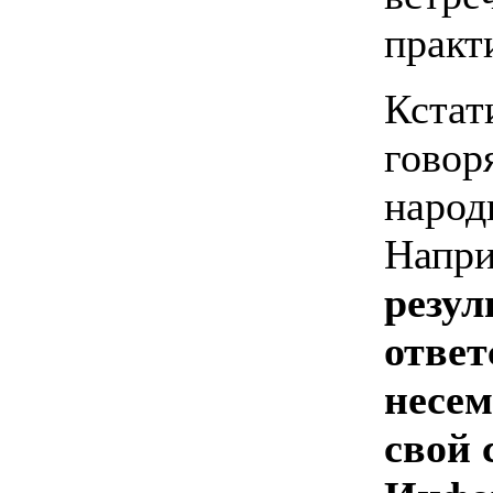
практ
Кстат
говор
народ
Напр
резул
ответ
несем
свой 