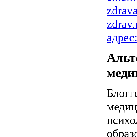
zdrav
zdrav.
адрес
Альт
меди
Блогг
медиц
психо
образ