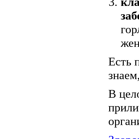
кл
заб
гор
жен
Есть 
знаем,
В цел
прили
орган