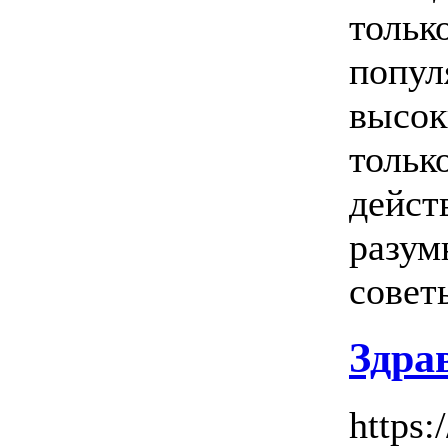
тольк
попул
высок
только
дейст
разум
совет
Здра
https:/