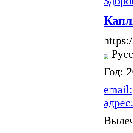
Здоро
Капл
https:/
Русс
Год: 
email:
адрес
Вылеч