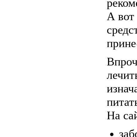
реком
А вот
средс
прине
Впроч
лечить
изнач
питат
На сай
заб