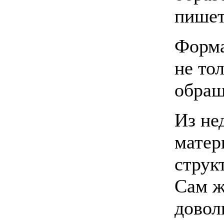
пишет
Форма
не тол
обращ
Из не
матер
струк
Сам ж
довол