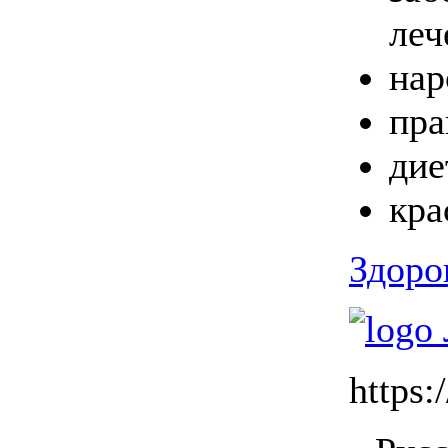
леч
нар
пра
дие
кра
Здоро
https:/