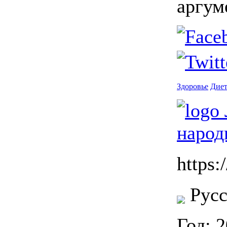
аргум
Здоровье
Диет
https:/
Русс
Год: 