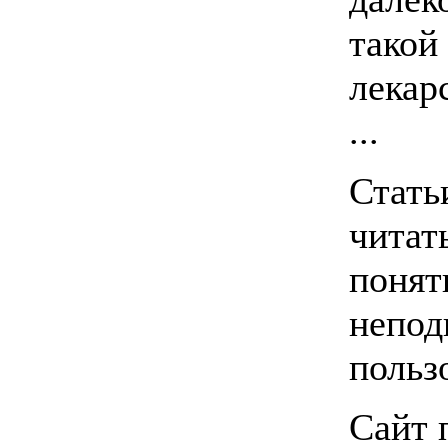
такой 
лекар
...
Стать
читат
понят
непод
польз
Сайт 