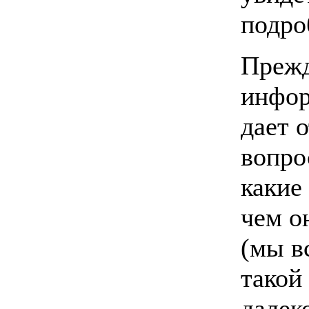
подро
Прежд
инфор
дает 
вопро
какие
чем о
(мы в
такой
далеко