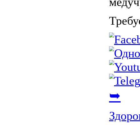
медуч
Требу
➥
Здоро