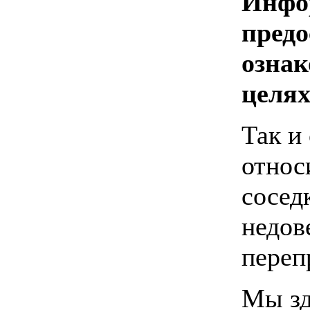
Инфо
предо
озна
целя
Так и
относ
сосед
недов
переп
Мы зд