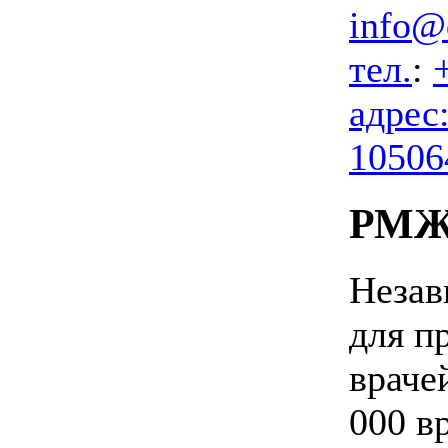
info@
тел.
:
адрес
105064
РМ
Незав
для п
врачей
000 в