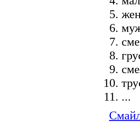
мал
жен
муж
см
гру
сме
тру
...
Смай