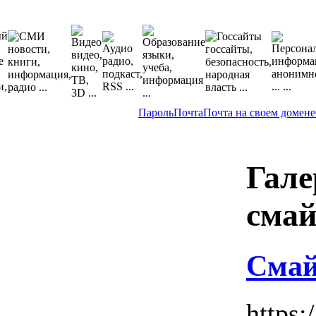
Пароль
Почта
Почта на своем домене
Гале
смай
Сма
https:/