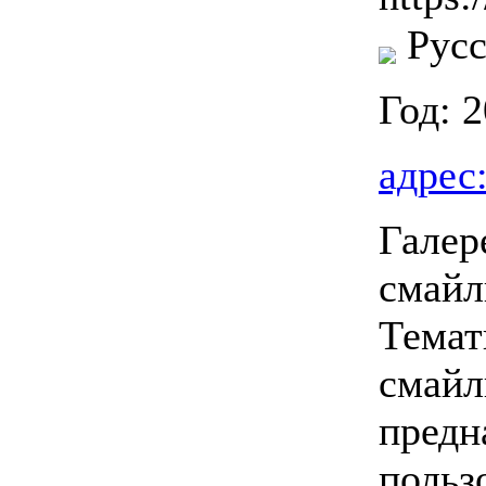
Русс
Год: 
адрес
Галер
смайл
Темат
смайл
предн
польз