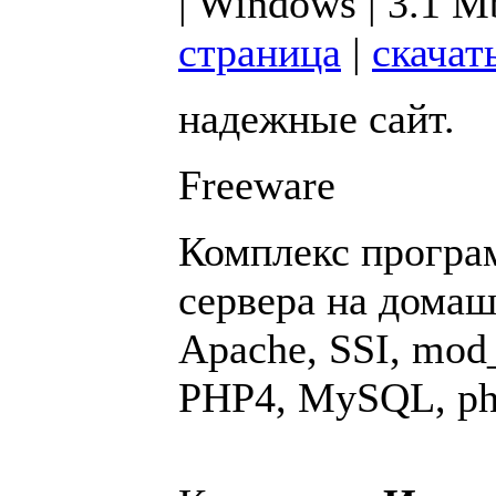
| Windows | 3.1 M
страница
|
скачат
надежные сайт.
Freeware
Комплекс програ
сервера на дома
Apache, SSI, mod
PHP4, MySQL, php