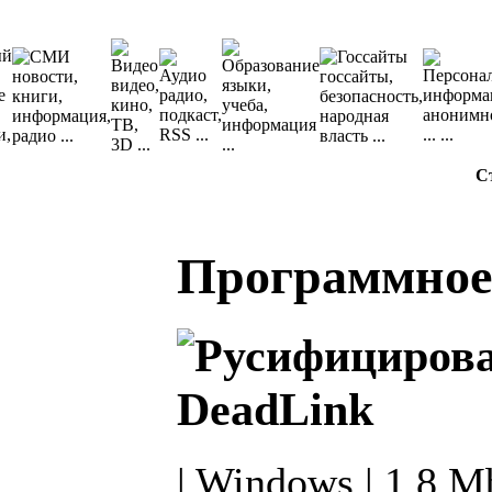
С
Программное
DeadLink
| Windows | 1.8 M