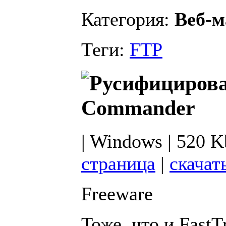
Категория:
Веб-м
Теги:
FTP
Commander
| Windows | 520 K
страница
|
скачат
Freeware
Тоже, что и FastT