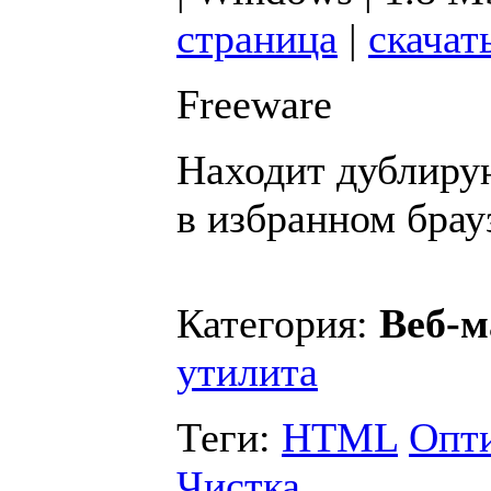
страница
|
скачат
Freeware
Находит дублиру
в избранном брау
Категория:
Веб-м
утилита
Теги:
HTML
Опт
Чистка