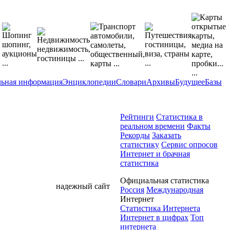
льная информация
Энциклопедии
Словари
Архивы
Будущее
Базы
Рейтинги
Статистика в
реальном времени
Факты
Рекорды
Заказать
статистику
Сервис опросов
Интернет и брачная
статистика
Официальная статистика
надежный сайт
Россия
Международная
Интернет
Статистика Интернета
Интернет в цифрах
Топ
интернета