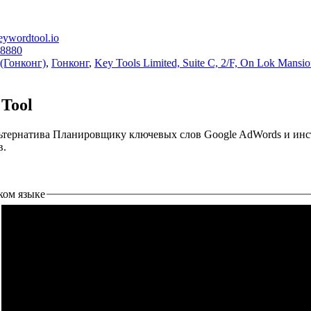
ywordtool.io
8880
(Гонконг)
,
Гонконг
,
Key Tools Limited, Suite C, 2/F, On Lok Mansi
Tool
льтернатива Планировщику ключевых слов Google AdWords и инс
в.
ком языке