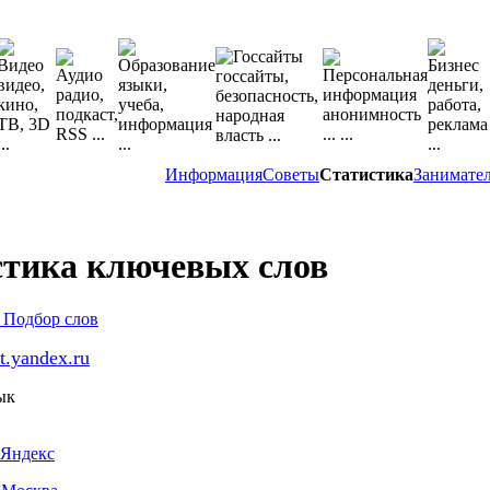
Информация
Советы
Статистика
Занимате
стика ключевых слов
t.yandex.ru
ык
Яндекс