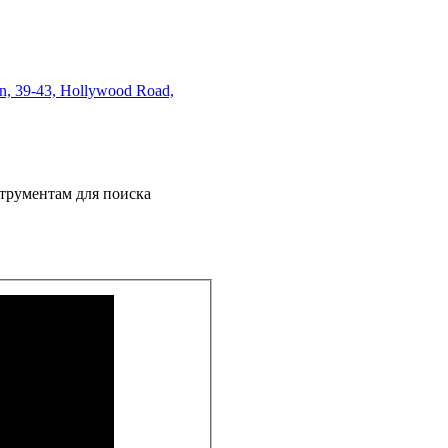
on, 39-43, Hollywood Road,
трументам для поиска