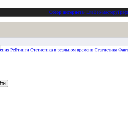
Обзор интернета
- Lite
Веб-мастеру
Граф
ления
Рейтинги
Статистика в реальном времени
Статистика
Фак