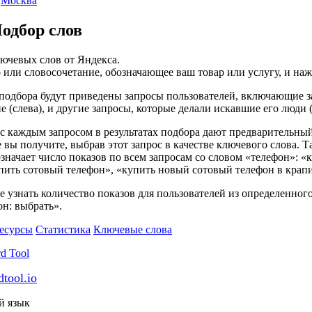
,
Москва
одбор слов
ючевых слов от Яндекса.
 или словосочетание, обозначающее ваш товар или услугу, и на
 подбора будут приведены запросы пользователей, включающие з
е (слева), и другие запросы, которые делали искавшие его люди (
 каждым запросом в результатах подбора дают предварительный
е вы получите, выбрав этот запрос в качестве ключевого слова. Т
значает число показов по всем запросам со словом «телефон»: «
пить сотовый телефон», «купить новый сотовый телефон в крапи
е узнать количество показов для пользователей из определенного
н: выбрать».
есурсы
Статистика
Ключевые слова
tool.io
й язык