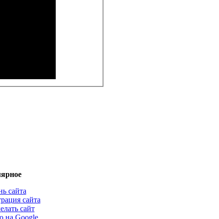
ярное
нь сайта
трация сайта
елать сайт
о на Google