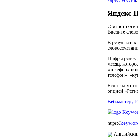
адрес:
Россия
Яндекс П
Статистика кл
Введите слово
В результатах
словосочетани
Цифры рядом с
месяц, которо
«телефон» обо
телефон», «ку
Если вы хотит
опцией «Регио
Веб-мастеру
Р
keyword
https://
Английски