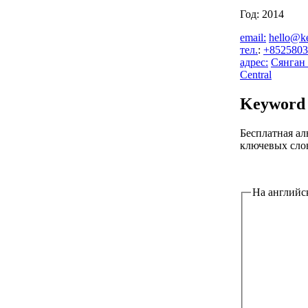
Год: 2014
email:
hello@ke
тел.
:
+8525803
адрес:
Сянган 
Central
Keyword 
Бесплатная а
ключевых сло
На английс