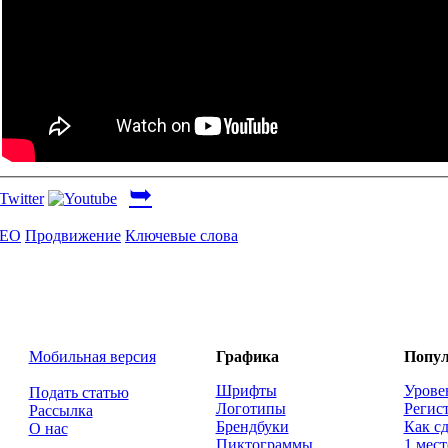
➥
SEO
Продвижение
Ключевые слова
Мобильная версия
Графика
Попул
Шрифты
Урове
Подать статью
Логотипы
Регис
Рассылка
Брендбуки
Как сд
О нас
Пиктограммы
1 мест