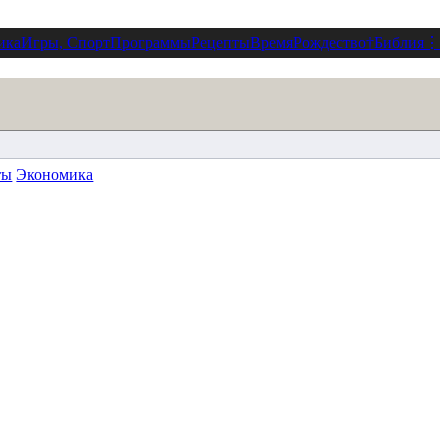
ика
Игры, Спорт
Программы
Рецепты
Время
Рождество
†
Библия
⋮
ты
Экономика